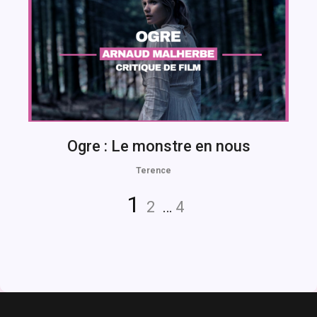
Ogre : Le monstre en nous
Terence
Navigation
Page
Page
Page
1
2
…
4
des
articles