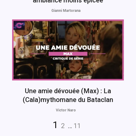
ambiance moins épicée
Gianni Martorana
Une amie dévouée (Max) : La
(Cala)mythomane du Bataclan
Victor Naro
Navigation
Page
Page
Page
1
2
…
11
des