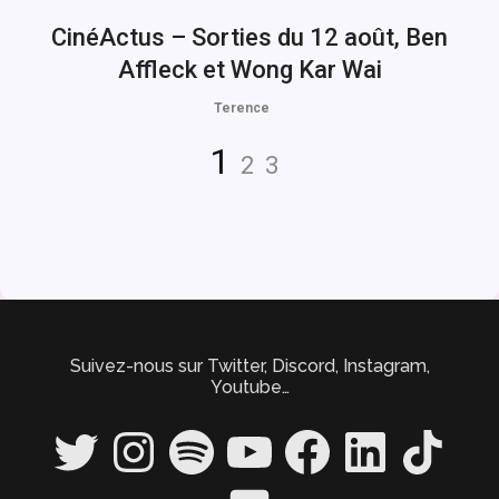
CinéActus – Sorties du 12 août, Ben
Affleck et Wong Kar Wai
Terence
Navigation
Page
Page
Page
1
2
3
des
articles
Suivez-nous sur Twitter, Discord, Instagram,
Youtube…
Twitter
Instagram
Spotify
YouTube
Facebook
LinkedIn
TikTok
Discord