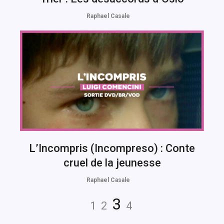
Raphael Casale
L’Incompris (Incompreso) : Conte
cruel de la jeunesse
Raphael Casale
Navigation
Page
Page
Page
Page
3
1
2
4
des