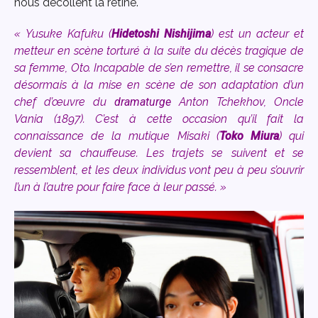
nous décollent la rétine.
« Yusuke Kafuku (
Hidetoshi Nishijima
) est un acteur et
metteur en scène torturé à la suite du décès tragique de
sa femme, Oto. Incapable de s’en remettre, il se consacre
désormais à la mise en scène de son adaptation d’un
chef d’œuvre du
dramaturge
Anton Tchekhov, Oncle
Vania (1897). C’est à cette occasion qu’il fait la
connaissance de la mutique Misaki (
Toko Miura
) qui
devient sa chauffeuse. Les trajets se suivent et se
ressemblent, et les deux individus vont peu à peu s’ouvrir
l’un à l’autre pour faire face à leur passé. »