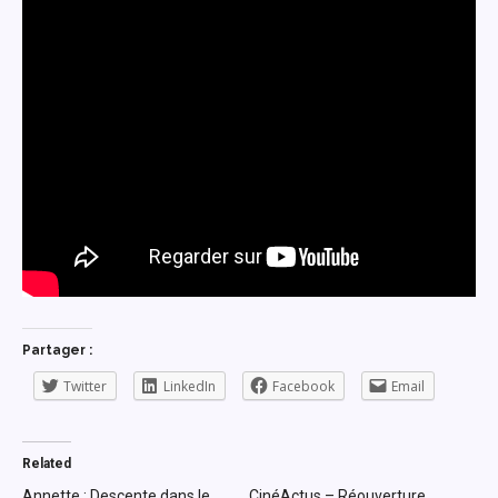
Partager :
Twitter
LinkedIn
Facebook
Email
Related
Annette : Descente dans le
CinéActus – Réouverture