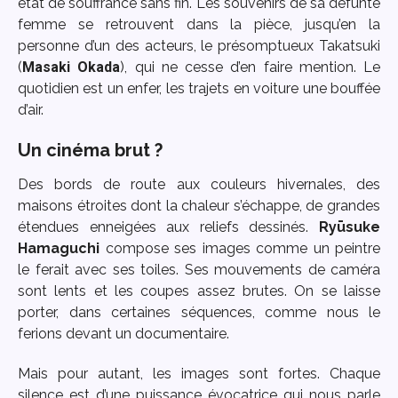
état de souffrance sans fin. Les souvenirs de sa défunte
femme se retrouvent dans la pièce, jusqu’en la
personne d’un des acteurs, le présomptueux Takatsuki
(
Masaki Okada
), qui ne cesse d’en faire mention. Le
quotidien est un enfer, les trajets en voiture une bouffée
d’air.
Un cinéma brut ?
Des bords de route aux couleurs hivernales, des
maisons étroites dont la chaleur s’échappe, de grandes
étendues enneigées aux reliefs dessinés.
Ryūsuke
Hamaguchi
compose ses images comme un peintre
le ferait avec ses toiles. Ses mouvements de caméra
sont lents et les coupes assez brutes. On se laisse
porter, dans certaines séquences, comme nous le
ferions devant un documentaire.
Mais pour autant, les images sont fortes. Chaque
silence est d’une puissance évocatrice qui nous parle