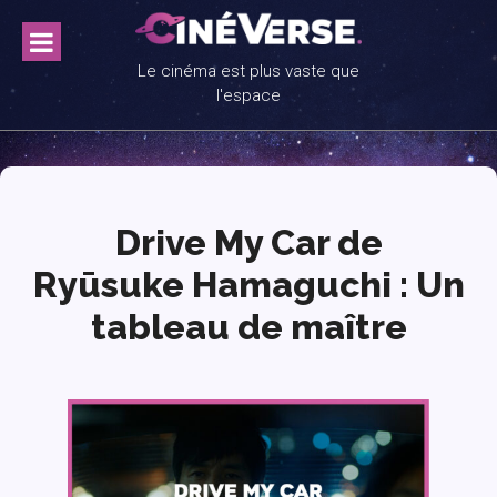
Skip
to
content
Le cinéma est plus vaste que
l'espace
Drive My Car de
Ryūsuke Hamaguchi : Un
tableau de maître