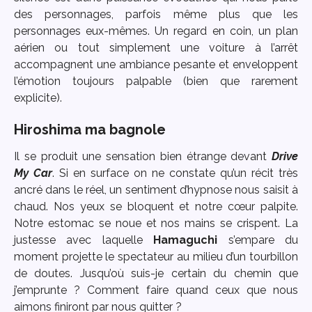
des personnages, parfois même plus que les
personnages eux-mêmes. Un regard en coin, un plan
aérien ou tout simplement une voiture à l’arrêt
accompagnent une ambiance pesante et enveloppent
l’émotion toujours palpable (bien que rarement
explicite).
Hiroshima ma bagnole
Il se produit une sensation bien étrange devant
Drive
My Car
. Si en surface on ne constate qu’un récit très
ancré dans le réel, un sentiment d’hypnose nous saisit à
chaud. Nos yeux se bloquent et notre cœur palpite.
Notre estomac se noue et nos mains se crispent. La
justesse avec laquelle
Hamaguchi
s’empare du
moment projette le spectateur au milieu d’un tourbillon
de doutes. Jusqu’où suis-je certain du chemin que
j’emprunte ? Comment faire quand ceux que nous
aimons finiront par nous quitter ?