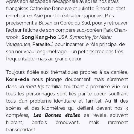
Après son escapade hexagonale avec les nos stars
françaises Catherine Deneuve et Juliette Binoche, c’est
un retour en Asie pour le réalisateur japonais. Plus
précisément à Busan en Corée du Sud, pour y retrouver
l’acteur fétiche de son compère sud-coréen Park Chan-
wook :
Song Kang-ho
(
JSA
,
Sympathy for Mister
Vengeance
,
Parasite
…) pour incarner le rôle principal de
son nouveau long-métrage – un petit escroc pas très
fréquentable, mais au grand coeur.
Toujours fidèle aux thématiques propres à sa carrière,
Kore-eda
nous plonge doucement mais sûrement
dans un
road-trip
familial touchant à première vue, où
tous les personnages sont liés par le coeur, souffrant
tous d’un problème identitaire et familial. Au fil des
scènes et des kilomètres qui défilent devant nos 3
compères
, Les Bonnes étoiles
se révèle souvent
hilarant, parfois émouvant… mais rarement
transcendant.