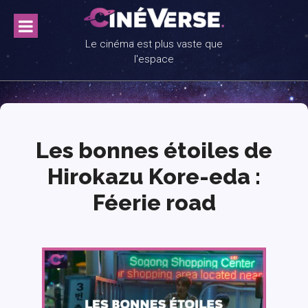
Skip
to
content
Le cinéma est plus vaste que
l'espace
Les bonnes étoiles de
Hirokazu Kore-eda :
Féerie road