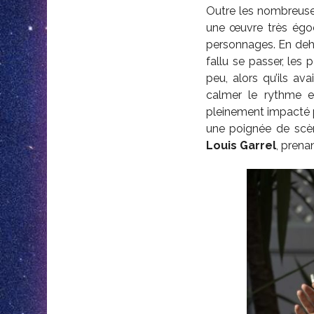
Outre les nombreuses
une œuvre très égoc
personnages. En deh
fallu se passer, les
peu, alors qu’ils av
calmer le rythme e
pleinement impacté pa
une poignée de scèn
Louis Garrel
, prena