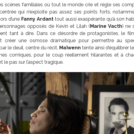
 scènes familiales où tout le monde crie et règle ses compt
entrée qui n’exploite pas assez ses points forts, notammen
ors d’une
Fanny Ardant
tout aussi exaspérante qu’à son habi
 personnages opposés de Kevin et Lilah (
Marine Vacth
) ne 
aient tant à dire. Dans ce désordre de protagonistes, le fi
t créer une osmose dramatique pour permettre au spec
r le deuil, centre du récit.
Maïwenn
tente ainsi d’équilibrer 
es comiques, pour le coup réellement hilarantes et à cha
nt le pas sur l’aspect tragique.