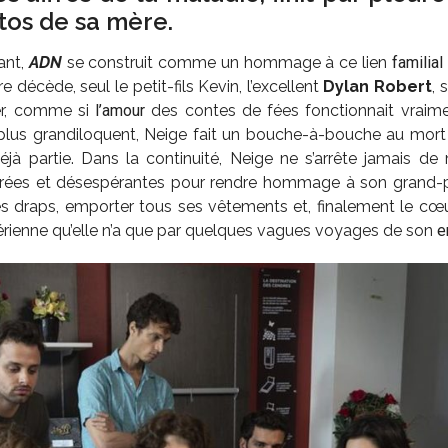
tos de sa mère.
ant,
ADN
se construit comme un hommage à ce lien
familial
 décède, seul le petit-fils Kevin, l’excellent
Dylan Robert
, 
cer, comme si
l’amour
des contes de fées fonctionnait vraime
lus grandiloquent, Neige fait un bouche-à-bouche au mort e
jà partie. Dans la continuité, Neige ne s’arrête jamais de m
rées et désespérantes pour rendre hommage à son grand-p
es draps, emporter tous ses vêtements et, finalement le cœu
érienne qu’elle n’a que par quelques vagues voyages de son
e