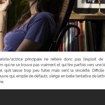
nariste/actrice principale ne réitère donc pas l’exploit de
m qui ne se trouve pas vraiment et qui tire parfois vers une l
l, qu’il laisse trop peu fuiter, mais sent la sincérité. Diffic
vre qui, emplie de défauts, s’érige en belle tentative de lettr
me.