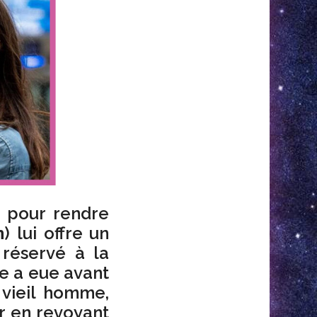
t pour rendre
) lui offre un
n
 réservé à la
me a eue avant
 vieil homme,
er en revoyant