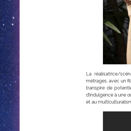
La réalisatrice/scé
métrages, avec un fil
transpire de potentie
d’indulgence à une œu
et au multiculturalis