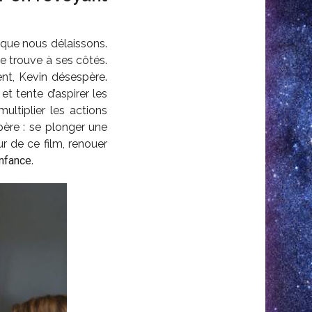
que nous délaissons.
se trouve à ses côtés.
nt, Kevin désespère.
t tente d’aspirer les
ultiplier les actions
ère : se plonger une
r de ce film, renouer
nfance
.