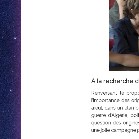
A la recherche 
Renversant le propo
l’importance des orig
aïeul, dans un élan bi
guerre d’Algérie, bo
question des origine
une jolie campagne pu