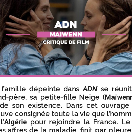
 famille dépeinte dans
ADN
se réuni
nd-père, sa petite-fille Neige (
Maïwen
i de son existence. Dans cet ouvrage
ouve consignée toute la vie que l’hom
l’
pour rejoindre la France. Le
Algérie
s affres de la maladie, finit par pleur