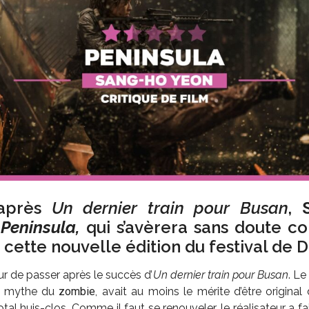
 après
Un dernier train pour Busan
,
c
Peninsula,
qui s’avèrera sans doute c
e cette nouvelle édition du festival de D
ur de passer après le succès d’
Un dernier train pour Busan
. Le
u mythe du
zombie
, avait au moins le mérite d’être original 
otal huis-clos. Comme il faut se renouveler, le réalisateur a fai