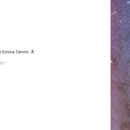
de Emma Tammi : À
AY"