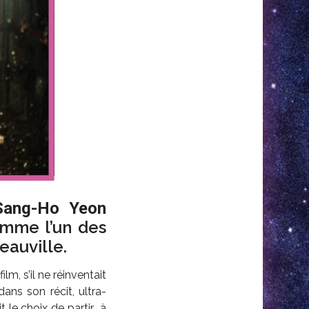
Sang-Ho Yeon
omme l’un des
eauville.
 film, s’il ne réinventait
dans son récit, ultra-
t le choix de partir… à