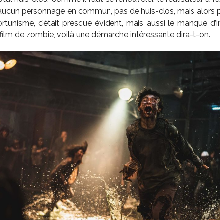
 aucun personnage en commun, pas de huis-clos, mais alors p
rtunisme, c’était presque évident, mais aussi le manque d’in
 film de zombie, voilà une démarche intéressante dira-t-on.