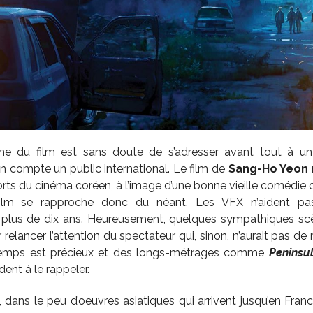
ème du film est sans doute de s’adresser avant tout à un
n compte un public international. Le film de
Sang-Ho Yeon
rts du cinéma coréen, à l’image d’une bonne vieille comédie qu
 film se rapproche donc du néant. Les VFX n’aident pa
a plus de dix ans. Heureusement, quelques sympathiques scè
elancer l’attention du spectateur qui, sinon, n’aurait pas de
e temps est précieux et des longs-métrages comme
Peninsu
ndent à le rappeler.
dans le peu d’oeuvres asiatiques qui arrivent jusqu’en Fran