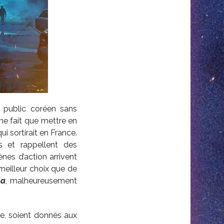
 public coréen sans
ne fait que mettre en
i sortirait en France.
s et rappellent des
nes d’action arrivent
 meilleur choix que de
la
, malheureusement
ce, soient donnés aux