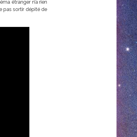
éma étranger n’a rien
 pas sortir dépité de