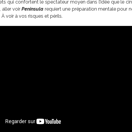
ts qui confortent le spectateur moyen dans l’idée que le cin
, aller voir
Peninsula
requiert une préparation mentale pour ne
 À voir à vos risques et périls.