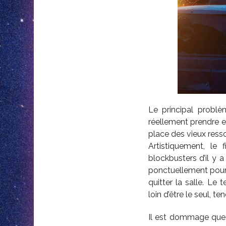
Le principal probl
réellement prendre e
place des vieux resso
Artistiquement, le
blockbusters d’il y 
ponctuellement pour r
quitter la salle. L
loin d’être le seul, te
Il est dommage que, 