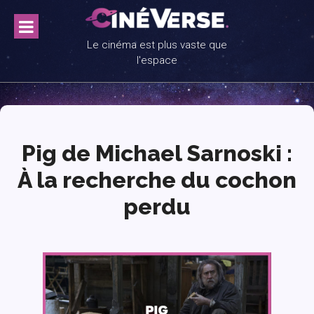
Skip
to
content
Le cinéma est plus vaste que
l'espace
Pig de Michael Sarnoski :
À la recherche du cochon
perdu