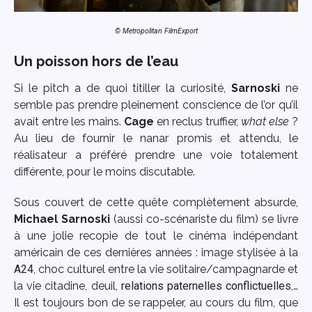
© Metropolitan FilmExport
Un poisson hors de l’eau
Si le pitch a de quoi titiller la curiosité,
Sarnoski
ne
semble pas prendre pleinement conscience de l’or qu’il
avait entre les mains.
Cage
en reclus truffier,
what else
?
Au lieu de fournir le nanar promis et attendu, le
réalisateur a préféré prendre une voie totalement
différente, pour le moins discutable.
Sous couvert de cette quête complètement absurde,
Michael Sarnoski
(aussi co-scénariste du film) se livre
à une jolie recopie de tout le cinéma indépendant
américain de ces dernières années : image stylisée à la
A24
, choc culturel entre la vie solitaire/campagnarde et
la vie citadine, deuil,
relations paternelles conflictuelles
,…
Il est toujours bon de se rappeler, au cours du film, que