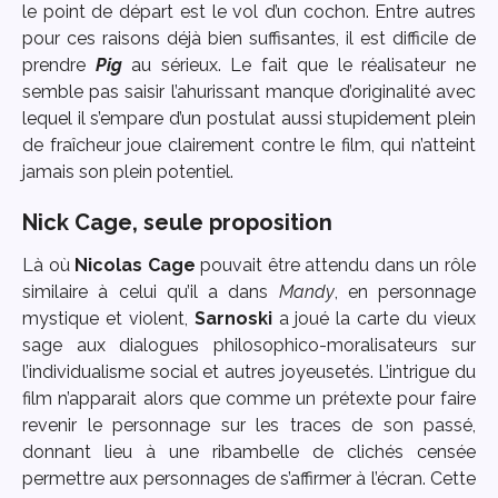
le point de départ est le vol d’un cochon. Entre autres
pour ces raisons déjà bien suffisantes, il est difficile de
prendre
Pig
au sérieux. Le fait que le réalisateur ne
semble pas saisir l’ahurissant manque d’originalité avec
lequel il s’empare d’un postulat aussi stupidement plein
de fraîcheur joue clairement contre le film, qui n’atteint
jamais son plein potentiel.
Nick Cage, seule proposition
Là où
Nicolas Cage
pouvait être attendu dans un rôle
similaire à celui qu’il a dans
Mandy
, en personnage
mystique et violent,
Sarnoski
a joué la carte du vieux
sage aux dialogues philosophico-moralisateurs sur
l’individualisme social et autres joyeusetés. L’intrigue du
film n’apparait alors que comme un prétexte pour faire
revenir le personnage sur les traces de son passé,
donnant lieu à une ribambelle de clichés censée
permettre aux personnages de s’affirmer à l’écran. Cette