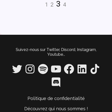
Navigation
Page
Page
Page
Page
3
1
2
4
des
articles
Suivez-nous sur Twitter, Discord, Instagram,
Youtube…
Twitter
Instagram
Spotify
YouTube
Facebook
LinkedIn
TikTok
Discord
Politique de confidentialité
Découvrez qui nous sommes !