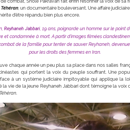
de combat, Shole Pakravan fait enfin résonner la voix de sa f
à Téhéran
, un documentaire bouleversant. Une affaire judiciaire 
érite d’être répandu bien plus encore.
n,
Reyhaneh Jabbari
, 19 ans, poignarde un homme sur le point de 
e et condamnée à mort. A partir d’images filmées clandestine
combat de la famille pour tenter de sauver Reyhaneh, devenue 
pour les droits des femmes en Iran.
ouve chaque année un peu plus sa place dans nos salles fran
néastes qui portent la voix du peuple souffrant. Une popul
ace à un système judiciaire impitoyable qui applique la loi 
uté la vie de la jeune Reyhaneh Jabbari dont témoigne la voix
 Téhéran
.