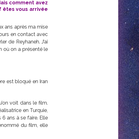
 Mais comment avez
f êtes vous arrivée
eux ans après ma mise
ujours en contact avec
rler de Reyhaneh. J’ai
in où on a présenté le
ère est bloqué en Iran
u’on voit dans le film.
éalisatrice en Turquie,
 6 ans à se faire. Elle
 renommé du film, elle