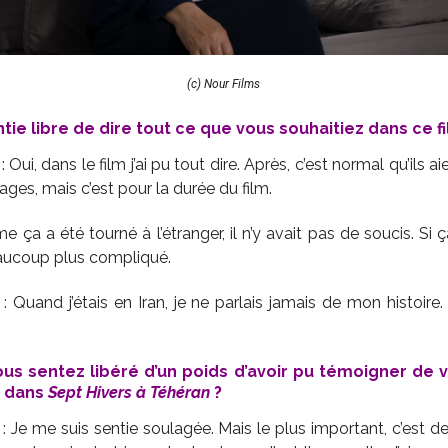
(c) Nour Films
ie libre de dire tout ce que vous souhaitiez dans ce fi
: Oui, dans le film j’ai pu tout dire. Après, c’est normal qu’ils a
ges, mais c’est pour la durée du film.
 ça a été tourné à l’étranger, il n’y avait pas de soucis. Si 
beaucoup plus compliqué.
: Quand j’étais en Iran, je ne parlais jamais de mon histoire
us sentez libéré d’un poids d’avoir pu témoigner de v
h dans
Sept Hivers à Téhéran
?
: Je me suis sentie soulagée. Mais le plus important, c’est d