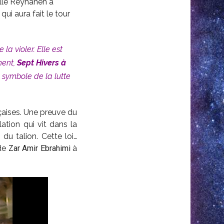
ille Reyhaneh à
qui aura fait le tour
la violer. Elle est
ment,
Sept Hivers à
symbole de la lutte
çaises. Une preuve du
ation qui vit dans la
du talion. Cette loi…
 de
Zar Amir Ebrahimi
à