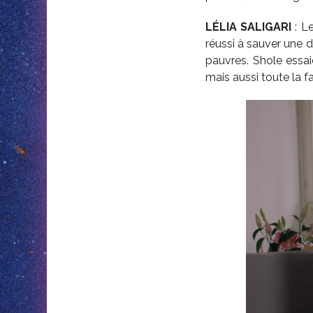
L
É
LIA SALIGARI
: Le
réussi à sauver une 
pauvres. Shole
essai
mais aussi toute la f