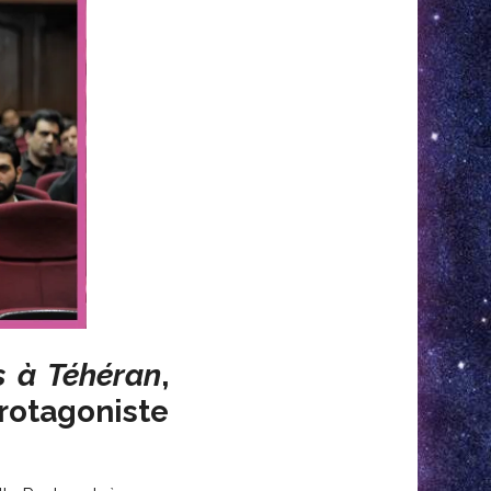
s à Téhéran
,
otagoniste