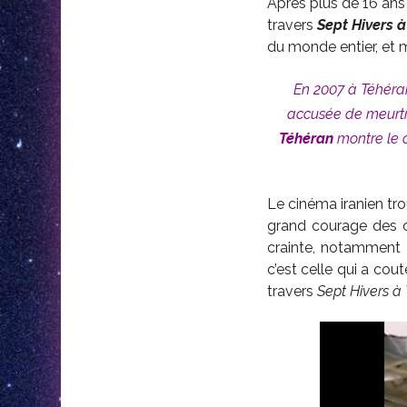
Après plus de 16 ans 
travers
Sept Hivers 
du monde entier, et m
En 2007 à Téhéra
accusée de meurtr
Téhéran
montre le 
Le cinéma iranien tr
grand courage des ci
crainte, notamment f
c’est celle qui a co
travers
Sept Hivers à