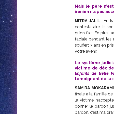
Mais le père n’est
iranien n’a pas ac
MITRA JALIL
: En I
contestataire, ils so
qu’on fait. En plus, 
faciale pendant les
souffert 7 ans en pri
votre avenir.
Le système judiciai
victime de décide
Enfants
de Belle Vi
témoignent de la 
SAMIRA MOKARAMI
finale à la famille de
la victime n’accepte
donner le pardon ju
pardon, c’est ma gr