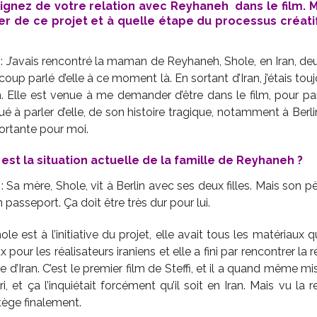
ignez de votre relation avec Reyhaneh dans le film.
r de ce projet et à quelle étape du processus créati
I
: J’avais rencontré la maman de Reyhaneh, Shole, en Iran, d
coup parlé d’elle à ce moment là. En sortant d’Iran, j’étais to
lin. Elle est venue à me demander d’être dans le film, pour pa
nué à parler d’elle, de son histoire tragique, notamment à Berl
portante pour moi.
est la situation actuelle de la famille de Reyhaneh ?
: Sa mère, Shole, vit à Berlin avec ses deux filles. Mais son p
on passeport. Ça doit être très dur pour lui.
ole est à l’initiative du projet, elle avait tous les matériaux q
 pour les réalisateurs iraniens et elle a fini par rencontrer la r
e d’Iran. C’est le premier film de Steffi, et il a quand même mis
, et ça l’inquiétait forcément qu’il soit en Iran. Mais vu la
tège finalement.