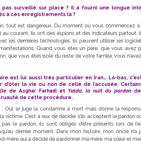
 pas surveillé sur place ? Il a fourni une longue in
cès à ces enregistrements là ?
ran, tout est dangereux. Du moment où vous commencez à
nt au courant. Ils ont des espions et des indicateurs partout, i
avec les dernières technologies, ils peuvent utiliser les logic
 manifestations. Quand vous êtes un père, que vous avez per
son, que vous êtes isolé du reste de votre famille, vous n’ave
re est lui aussi très particulier en Iran… Là-bas, c’es
r d’ôter la vie ou non de celle de l’accusée. Certa
lle
de
Asghar Farhadi
et
Yalda, la nuit du pardon
de
cruauté de cette procédure.
: Oui, le juge la condamne à mort mais donne la responsab
 la victime. C’est à eux de décider s’ils acceptent le pardon o
 pas le pardon, ils sont obligés d’être présents lors de l’e
squ’au dernier moment. Dans mon histoire, mon oncle n’a 
and-mère qui a décidé de pardonner ma mère, ma sœur et moi