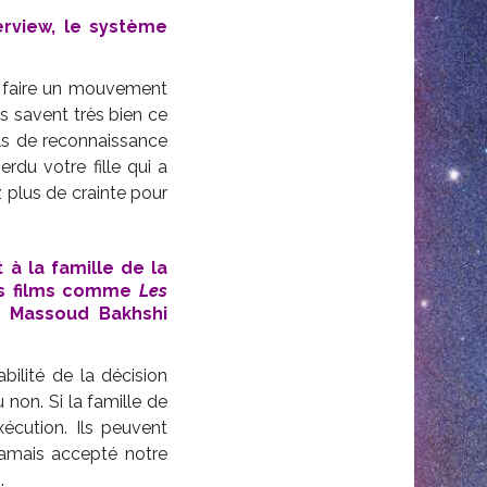
terview, le système
 faire un mouvement
ls savent très bien ce
iels de reconnaissance
du votre fille qui a
z plus de crainte pour
t à la famille de la
ins films comme
Les
 Massoud Bakhshi
ilité de la décision
u non. Si la famille de
xécution. Ils peuvent
jamais accepté notre
.