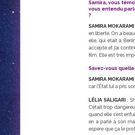
Samira, vous témo
vous entendu parle
?
SAMIRA MOKARAM
en liberté. On a beau
elle, qui était à Ber
accepté et j’ai conti
film. Elle est très im
Savez-vous quelle 
SAMIRA MOKARAMI
car l’État lui a pris s
L
É
LIA SALIGARI
: Sh
C’était trop dangereux
quand elle s’est enfui
en a parlé à son mari
espère que ça le pro