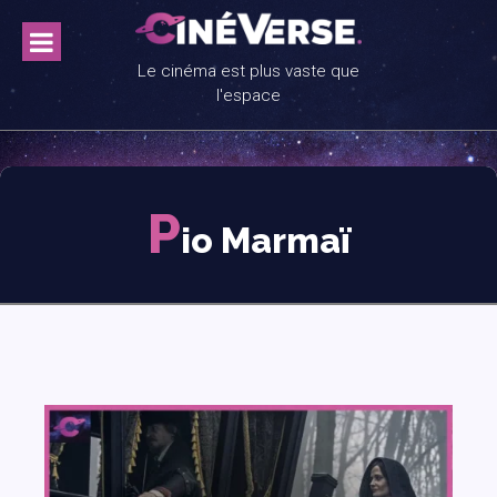
Skip
to
content
Le cinéma est plus vaste que
l'espace
P
io Marmaï