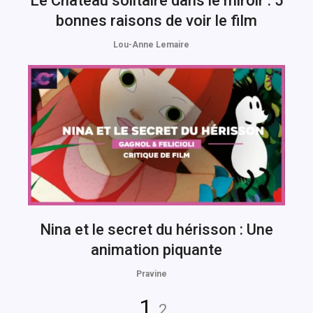
Le Château solitaire dans le miroir : 5
bonnes raisons de voir le film
Lou-Anne Lemaire
Nina et le secret du hérisson : Une
animation piquante
Pravine
Navigation
Page
Page
1
2