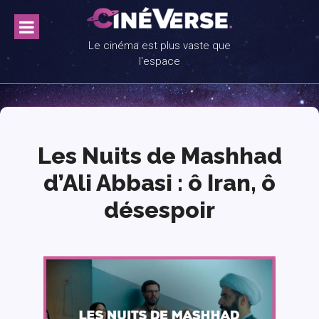
Skip
to
content
Le cinéma est plus vaste que
l'espace
Les Nuits de Mashhad
d’Ali Abbasi : ô Iran, ô
désespoir