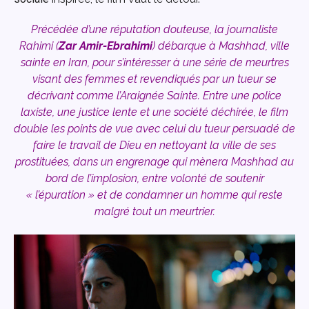
Précédée d’une réputation douteuse, la journaliste
Rahimi (
Zar Amir-Ebrahimi
) débarque à Mashhad, ville
sainte en Iran, pour s’intéresser à une série de meurtres
visant des femmes et revendiqués par un tueur se
décrivant comme l’Araignée Sainte. Entre une police
laxiste, une justice lente et une société déchirée, le film
double les points de vue avec celui du tueur persuadé de
faire le travail de Dieu en nettoyant la ville de ses
prostituées, dans un engrenage qui mènera Mashhad au
bord de l’implosion, entre volonté de soutenir
« l’épuration » et de condamner un homme qui reste
malgré tout un meurtrier.