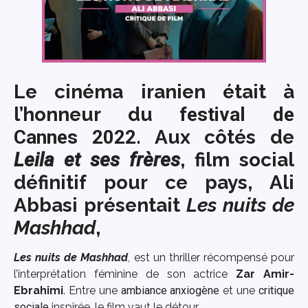
Le cinéma iranien était à
l’honneur du
festival de
Cannes 2022
. Aux côtés de
Leila et ses frères
, film social
définitif pour ce pays,
Ali
Abbasi
présentait
Les nuits de
Mashhad
,
Les nuits de Mashhad
, est un thriller récompensé pour
l’interprétation féminine de son actrice
Zar Amir-
Ebrahimi
. Entre une
ambiance anxiogène
et une
critique
sociale
inspirée, le film vaut le détour.