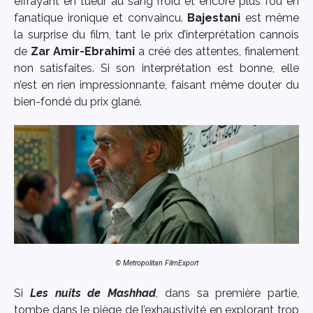
effrayant en tueur au sang froid et encore plus fou en
fanatique ironique et convaincu.
Bajestani
est même
la surprise du film, tant le prix d’interprétation cannois
de
Zar Amir-Ebrahimi
a créé des attentes, finalement
non satisfaites. Si son interprétation est bonne, elle
n’est en rien impressionnante, faisant même douter du
bien-fondé du prix glané.
© Metropolitan FilmExport
Si
Les nuits de Mashhad
, dans sa première partie,
tombe dans le piège de l’exhaustivité en explorant trop