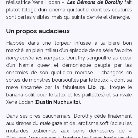
réalisatrice Xena Lodan –,
Les Démons de Dorothy
fait
plutôt l’éloge d’un cinéma qui tache, dont les coutures
sont certes visibles, mais qui suinte d’envie et d’énergie.
Un propos audacieux
Happée dans une torpeur infusée à la bière bon
marché, en plein milieu d’un épisode de sa série favorite
Romy contre les vampires
, Dorothy s’engouffre au cœur
d’un Narnia queer et démoniaque peuplé par les
ennemies de son quotidien morose – changées en
sortes de monstres boursouflés par le botox –, dont sa
mère (incarnée par la fabuleuse
Lio
, qui troque le
banana-split pour le latex et les paillettes) et sa rivale
Xena Lodan (
Dustin Muchuvitz
).
Dans ses pires cauchemars, Dorothy cède finalement
aux sirènes du
male gaze
et de l’érotisme soft (adieu les
motardes lesbiennes aux seins démesurés de «