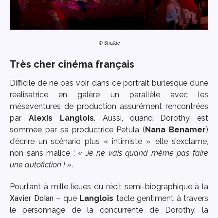
© Shellac
Très cher cinéma français
Difficile de ne pas voir dans ce portrait burlesque d’une
réalisatrice en galère un parallèle avec les
mésaventures de production assurément rencontrées
par
Alexis Langlois
. Aussi, quand Dorothy est
sommée par sa productrice Petula (
Nana Benamer
)
d’écrire un scénario plus « intimiste », elle s’exclame,
non sans malice :
« Je ne vais quand même pas faire
une autofiction ! »
.
Pourtant à mille lieues du récit semi-biographique à la
Xavier Dolan
– que
Langlois
tacle gentiment à travers
le personnage de la concurrente de Dorothy, la