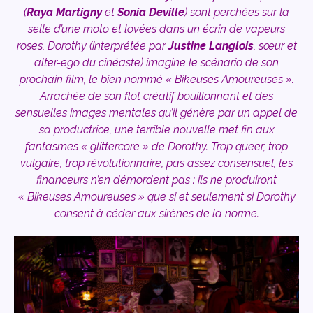
(
Raya Martigny
et
Sonia Deville
) sont perchées sur la
selle d’une moto et lovées dans un écrin de vapeurs
roses, Dorothy (interprétée par
Justine Langlois
, sœur et
alter-ego du cinéaste) imagine le scénario de son
prochain film, le bien nommé « Bikeuses Amoureuses ».
Arrachée de son flot créatif bouillonnant et des
sensuelles images mentales qu’il génère par un appel de
sa productrice, une terrible nouvelle met fin aux
fantasmes « glittercore » de Dorothy. Trop queer, trop
vulgaire, trop révolutionnaire, pas assez consensuel, les
financeurs n’en démordent pas : ils ne produiront
« Bikeuses Amoureuses » que si et seulement si Dorothy
consent à céder aux sirènes de la norme.