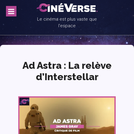
Skip
to
content
Le cinéma est plus vaste que
l'espace
Ad Astra : La relève
d’Interstellar