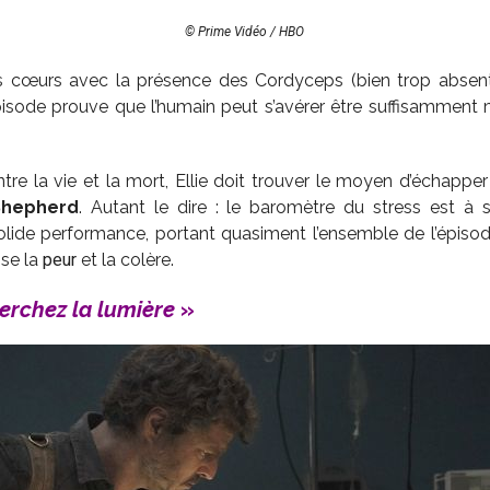
© Prime Vidéo / HBO
les cœurs avec la présence des Cordyceps (bien trop absen
épisode prouve que l’humain peut s’avérer être suffisamment 
tre la vie et la mort, Ellie doit trouver le moyen d’échapper
Shepherd
. Autant le dire : le baromètre du stress est 
olide performance, portant quasiment l’ensemble de l’épisod
sse la
peur
et la colère.
erchez la lumière
»