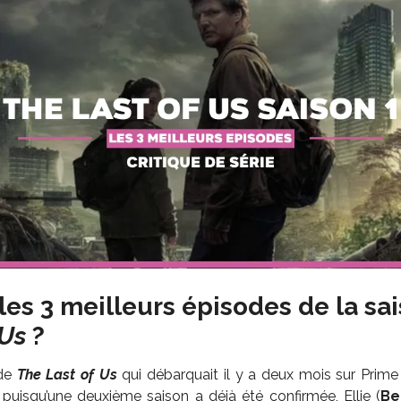
les 3 meilleurs épisodes de la sa
 Us
?
 de
The Last of Us
qui débarquait il y a deux mois sur Prime
puisqu’une deuxième saison a déjà été confirmée, Ellie (
Be