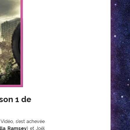
ison 1 de
 Vidéo, s’est achevée
lla Ramsey
) et Joël