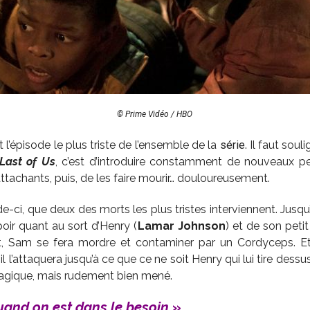
© Prime Vidéo / HBO
t l’épisode le plus triste de l’ensemble de la
série
. Il faut soul
Last of Us
, c’est d’introduire constamment de nouveaux p
ttachants, puis, de les faire mourir… douloureusement.
e-ci, que deux des morts les plus tristes interviennent. Jusqu’
poir quant au sort d’Henry (
Lamar Johnson
) et de son petit
nt, Sam se fera mordre et contaminer par un Cordyceps. Et
, il l’attaquera jusqu’à ce que ce ne soit Henry qui lui tire dessu
ragique, mais rudement bien mené.
and on est dans le besoin
»