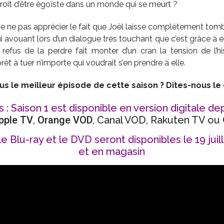
 droit d’être égoïste dans un monde qui se meurt ?
e de ne pas apprécier le fait que Joël laisse complètement tom
i avouant lors d’un dialogue très touchant que c’est grâce à el
 refus de la perdre fait monter d’un cran la tension de l’his
êt à tuer n’importe qui voudrait s’en prendre à elle.
us le meilleur épisode de cette saison ? Dites-nous l
 : Saison 1 est disponible en version digitale de
pple TV
,
Orange VOD
, Canal VOD, Rakuten TV ou
le Blu-ray et le DVD seront disponibles le 19 juil
et en magasin