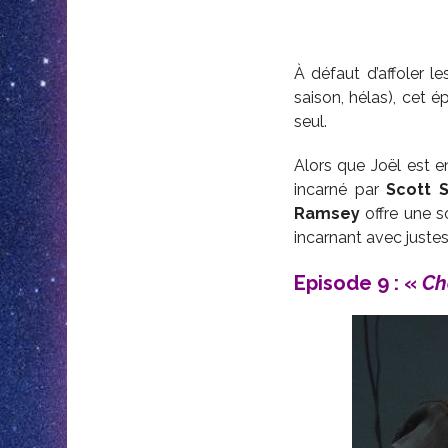
À défaut d’affoler 
saison, hélas), cet 
seul.
Alors que Joël est en
incarné par
Scott 
Ramsey
offre une s
incarnant avec juste
Episode 9 : «
Ch