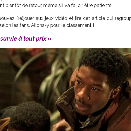
nt bientôt de retour, même s’il va falloir être patients.
uvez (re)jouer aux jeux vidéo et lire cet article qui regroup
 selon les fans. Allons-y pour le classement !
survie à tout prix
»