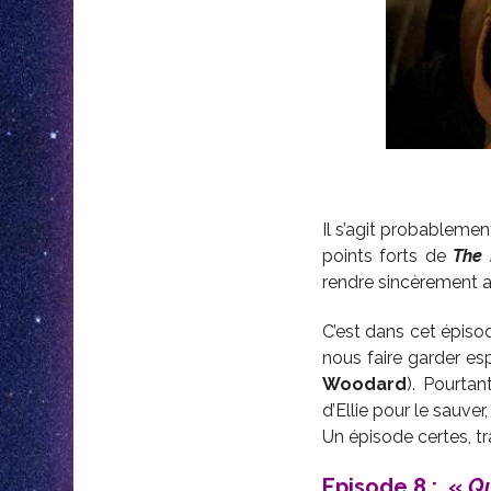
Il s’agit probablemen
points forts de
The 
rendre sincèrement a
C’est dans cet épisod
nous faire garder es
Woodard
). Pourta
d’Ellie pour le sauver
Un épisode certes, t
Episode 8 : «
Qu