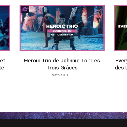
et
Heroic Trio de Johnnie To : Les
Ever
te
Trois Grâces
des D
Mathieu C