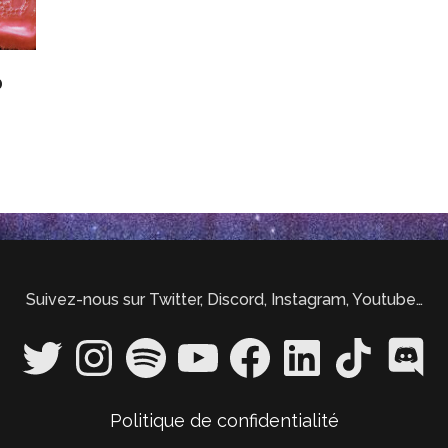
b
Suivez-nous sur Twitter, Discord, Instagram, Youtube…
Twitter
Instagram
Spotify
YouTube
Facebook
LinkedIn
TikTok
Discord
Politique de confidentialité