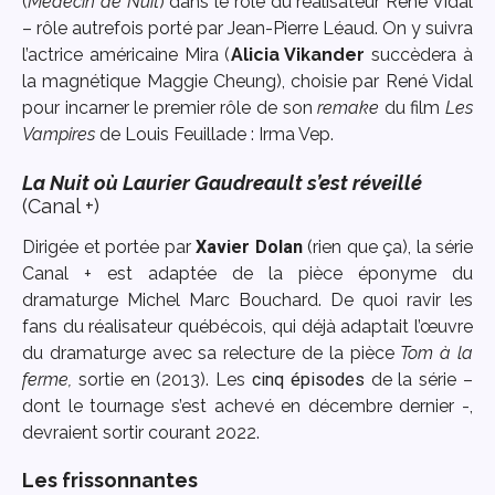
(
Médecin de Nuit
) dans le rôle du réalisateur René Vidal
– rôle autrefois porté par Jean-Pierre Léaud. On y suivra
l’actrice américaine Mira (
Alicia Vikander
succèdera à
la magnétique Maggie Cheung), choisie par René Vidal
pour incarner le premier rôle de son
remake
du film
Les
Vampires
de Louis Feuillade : Irma Vep.
La Nuit où Laurier Gaudreault s’est réveillé
(Canal +)
Dirigée et portée par
Xavier Dolan
(rien que ça), la série
Canal + est adaptée de la pièce éponyme du
dramaturge Michel Marc Bouchard. De quoi ravir les
fans du réalisateur québécois, qui déjà adaptait l’œuvre
du dramaturge avec sa relecture de la pièce
Tom à la
ferme,
sortie en (2013). Les
cinq épisodes
de la série –
dont le tournage s’est achevé en décembre dernier -,
devraient sortir courant 2022.
Les frissonnantes