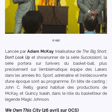
© HBO
Lancée par
Adam McKay
(réalisateur de
The Big Short,
Don’t Look Up
et showrunner de la série
Succession
), la
série portera sur l’univers du basket-ball, plus
précisément sur l’emblématique équipe des Lakers
dans les années 80. Sport, adrénaline et (re)découverte
d’une époque sont au programme. En tête de casting :
John C. Reilly, grand habitué des productions de
McKay, et Quincy Isaiah, dans le rôle du basketteur de
légende Magic Johnson.
We Own This City
(26 avril sur
OCS
)