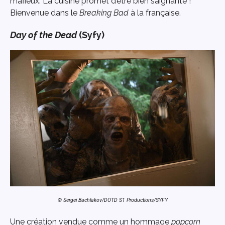
mafieux. La cuisine promet d’être bien saignante !
Bienvenue dans le
Breaking Bad
à la française.
Day of the Dead
(Syfy)
© Sergei Bachlakov/DOTD S1 Productions/SYFY
Une création vendue comme un hommage
popcorn