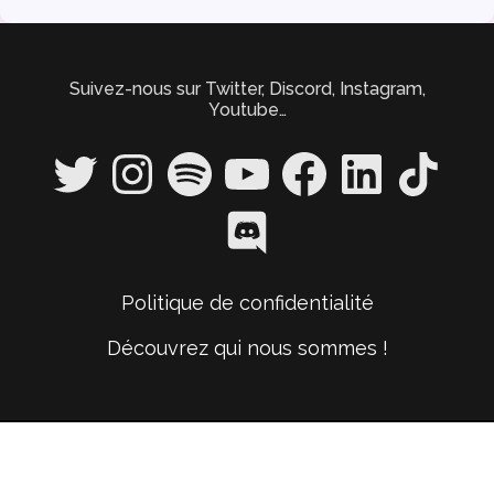
Suivez-nous sur Twitter, Discord, Instagram,
Youtube…
Twitter
Instagram
Spotify
YouTube
Facebook
LinkedIn
TikTok
Discord
Politique de confidentialité
Découvrez qui nous sommes !
Actualités et Top Films et Séries
Critiques
Copyright © 2026 CinéVerse
–
Glob Child theme by
Romain Cadarsi