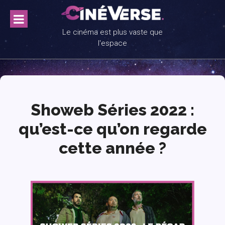
Skip
to
content
Le cinéma est plus vaste que
l'espace
Showeb Séries 2022 :
qu’est-ce qu’on regarde
cette année ?