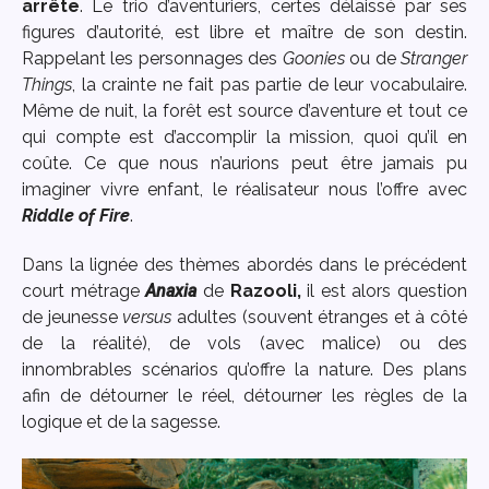
arrête
. Le trio d’aventuriers, certes délaissé par ses
figures d’autorité, est libre et maître de son destin.
Rappelant les personnages des
Goonies
ou de
Stranger
Things
, la crainte ne fait pas partie de leur vocabulaire.
Même de nuit, la forêt est source d’aventure et tout ce
qui compte est d’accomplir la mission, quoi qu’il en
coûte. Ce que nous n’aurions peut être jamais pu
imaginer vivre enfant, le réalisateur nous l’offre avec
Riddle of Fire
.
Dans la lignée des thèmes abordés dans le précédent
court métrage
Anaxia
de
Razooli,
il est alors question
de jeunesse
versus
adultes (souvent étranges et à côté
de la réalité), de vols (avec malice) ou des
innombrables scénarios qu’offre la nature. Des plans
afin de détourner le réel, détourner les règles de la
logique et de la sagesse.