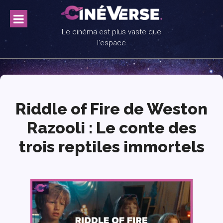
Skip
to
content
Le cinéma est plus vaste que
l'espace
Riddle of Fire de Weston
Razooli : Le conte des
trois reptiles immortels