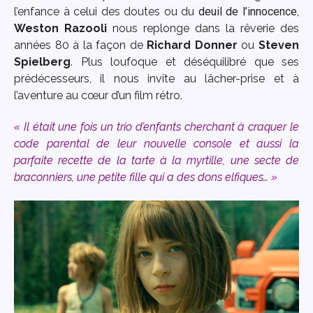
l’enfance à celui des doutes ou du
deuil de l’innocence
,
Weston Razooli
nous replonge dans la rêverie des
années 80 à la façon de
Richard Donner
ou
Steven
Spielberg
. Plus loufoque et déséquilibré que ses
prédécesseurs, il nous invite au lâcher-prise et à
l’aventure au cœur d’un film rétro.
« Il était une fois un trio d’enfants cherchant à craquer le
code parental de leur nouvelle console et aussi la
parfaite recette de la tarte à la myrtille, une secte de
braconniers, une petite fille qui a des dons elfiques… »