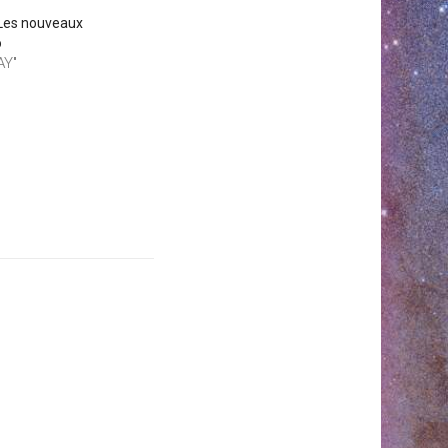
 Les nouveaux
o
AY"