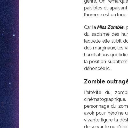
genre. On remarque 
paisibles et apaisan
l’homme est un loup 
Car la
Miss Zombie,
du sadisme des hum
laquelle elle subit d
des marginaux, les 
humiliations quotidie
la position subalte
dénoncée ici.
Zombie outragée
L’altérité du zom
cinématographique
personnage du zombi
avoir pour héroïne 
vivante figure la dé
de servante ou d’obje