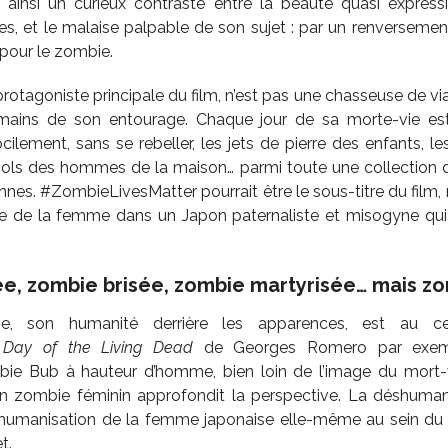
ainsi un curieux contraste entre la beauté quasi express
tes, et le malaise palpable de son sujet : par un renversemen
pour le zombie.
protagoniste principale du film, n’est pas une chasseuse de vian
ains de son entourage. Chaque jour de sa morte-vie est 
ocilement, sans se rebeller, les jets de pierre des enfants, 
viols des hommes de la maison… parmi toute une collection d
nnes. #ZombieLivesMatter pourrait être le sous-titre du film, 
rne de la femme dans un Japon paternaliste et misogyne qui
, zombie brisée, zombie martyrisée… mais zo
bie, son humanité derrière les apparences, est au 
.
Day of the Living Dead
de Georges Romero par exemple
e Bub à hauteur d’homme, bien loin de l’image du mort-vi
un zombie féminin approfondit la perspective. La déshuman
shumanisation de la femme japonaise elle-même au sein du f
t.