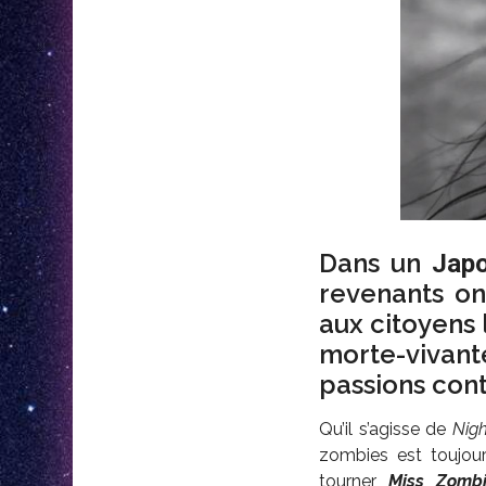
Dans un
Japo
revenants on
aux citoyens 
morte-vivant
passions cont
Qu’il s’agisse de
Nig
zombies est toujour
tourner
Miss Zomb