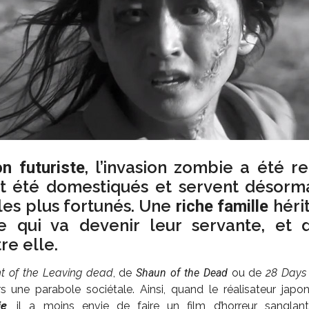
, l’invasion zombie a été r
n futuriste
t été domestiqués et servent désorma
les plus fortunés. Une
héri
riche famille
e qui va devenir leur servante, et 
re elle.
ht of the Leaving dead
, de
Shaun of the Dead
ou de
28 Days
s une parabole sociétale. Ainsi, quand le réalisateur japo
ie
, il a moins envie de faire un film d’horreur sanglan