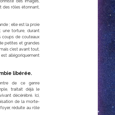
ionniste des images,
t des rôles étonnant,
de ; elle est la proie
une torture, durant
les coups de couteaux
e petites et grandes
mais c’est avant tout,
 est allégoriquement
mbie libérée.
centre de ce genre
, traitait déjà le
vant décérébré. Ici,
isation de la morte-
oyer, réduite au rôle