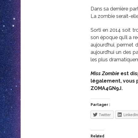
Dans sa dernière part
La zombie serait-elle
Sorti en 2014 soit t
son époque qu’il a re
aujourd’hui, permet d
aujourd’hui un des p
les plus dramatique
Miss Zombie
est di
légalement, vous p
ZOMA4GN9J.
Partager :
Twitter
LinkedIn
Related