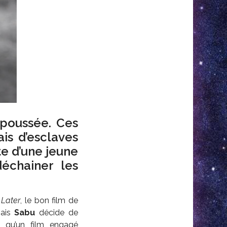
epoussée. Ces
is d’esclaves
te d’une jeune
déchainer les
 Later
, le bon film de
nais
Sabu
décide de
t qu’un film engagé