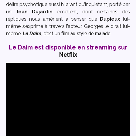
délire psychotique aussi hilarant qu’inquiétant, porté par
un
Jean Dujardin
excellent, dont certaines des
répliques nous amènent à penser que
Dupieux
lui-
même s’exprime à travers l’acteur. Georges le dirait lui-
même,
Le Daim
, c’est un
film au style de malade
.
Le Daim est disponible en streaming sur
Netflix