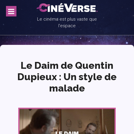
Skip
to
content
Le cinéma est plus vaste que
l'espace
Le Daim de Quentin
Dupieux : Un style de
malade