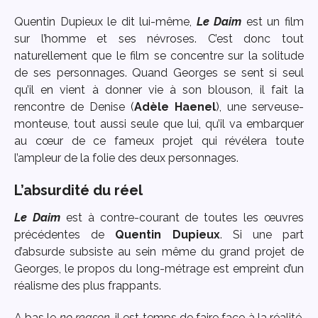
Quentin Dupieux le dit lui-même,
Le Daim
est un film
sur l’homme et ses névroses. C’est donc tout
naturellement que le film se concentre sur la solitude
de ses personnages. Quand Georges se sent si seul
qu’il en vient à donner vie à son blouson, il fait la
rencontre de Denise (
Adèle Haenel
), une serveuse-
monteuse, tout aussi seule que lui, qu’il va embarquer
au cœur de ce fameux projet qui révélera toute
l’ampleur de la folie des deux personnages.
L’absurdité du réel
Le Daim
est à contre-courant de toutes les œuvres
précédentes de
Quentin Dupieux
. Si une part
d’absurde subsiste au sein même du grand projet de
Georges, le propos du long-métrage est empreint d’un
réalisme des plus frappants.
A bas le
no reason
, il est temps de faire face à la réalité,