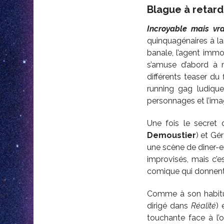
Blague à retar
Incroyable mais vra
quinquagénaires à la
banale, l’agent immo
s’amuse d’abord à 
différents teaser du
running gag ludique
personnages et l’ima
Une fois le secret 
Demoustier
) et Gér
une scène de diner-e
improvisés, mais c’es
comique qui donnent 
Comme à son habitude
dirigé dans
Réalité
) 
touchante face à l’