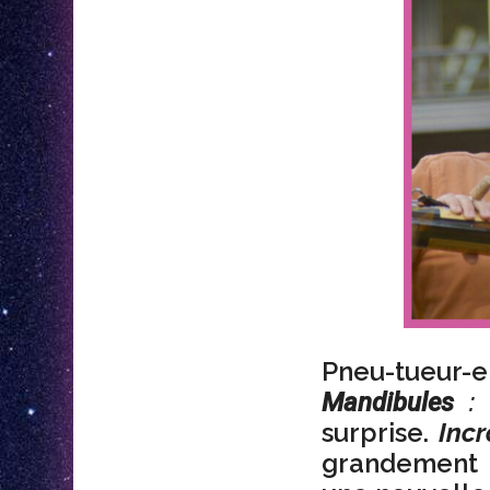
Pneu-tueur-
:
Mandibules
surprise.
Inc
grandement l