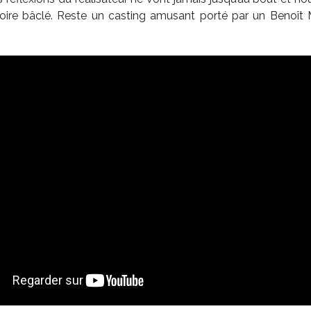
 voire bâclé. Reste un casting amusant porté par un Benoî