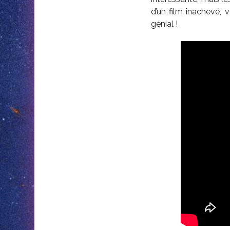
d’un film inachevé,
génial !