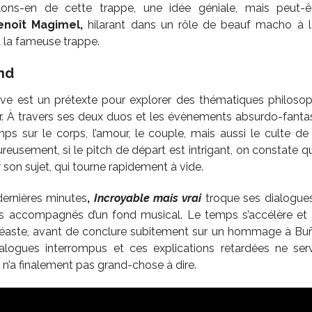
parlons-en de cette trappe, une idée géniale, mais peut-
noît Magimel,
hilarant dans un rôle de beauf macho à la v
 la fameuse trappe.
nd
ve est un prétexte pour explorer des thématiques philosop
r. À travers ses deux duos et les évènements absurdo-fantasti
mps sur le corps, l’amour, le couple, mais aussi le culte de
eusement, si le pitch de départ est intrigant, on constate 
son sujet, qui tourne rapidement à vide.
dernières minutes
,
Incroyable mais vrai
troque ses dialogue
s accompagnés d’un fond musical. Le temps s’accélère et 
inéaste, avant de conclure subitement sur un hommage à B
ialogues interrompus et ces explications retardées ne serv
 n’a finalement pas grand-chose à dire.