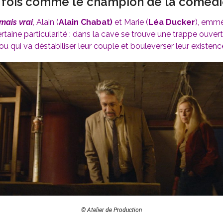
 fois comme le champion de la comédi
mais vrai
, Alain (
Alain Chabat)
et Marie (
Léa Ducker
), emm
rtaine particularité : dans la cave se trouve une trappe ouver
rou qui va déstabiliser leur couple et bouleverser leur existenc
© Atelier de Production