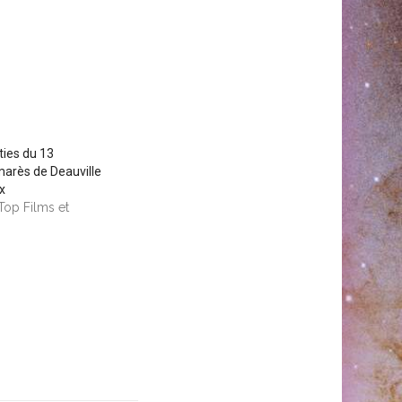
ties du 13
arès de Deauville
x
 Top Films et