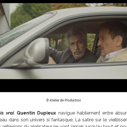
© Atelier de Production
is vrai
,
Quentin Dupieux
navigue habilement entre absur
u dans son univers si fantasque. La satire sur le vieillisse
s réflexions du réalisateur ne vont jamais jusqu’au bout et no