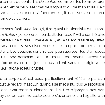
ortement de confort ».
De confort
, comme si les femmes prenai
n
Alien
, entre deux séances de shopping ou de manucure. Le ci
nveillant avec le droit à l’avortement, filmant souvent en cr
on de sa caméra.
ce sens l’anti
Juno
(2007), film quasi révisionniste de Jason
u
« fœtus = personne »
, interdisait d’emblée l’IVG à son héro
einte, une future « mère-fille », et le talent d’
Audrey Diwa
ses internats, ses discothèques, ses amphis, tout en la reli
lans. Les couleurs sont froides, peu saturées ; les plan-séqu
. La photographie et la mise en scène, emprunta
formelles de nos jours, nous relient sans nostalgie à c
eur nudité et leur crudité.
la corporéité est aussi particulièrement réfléchie par sa r
duit le regard masculin quand il se met à nu, puis le repousse q
 des avortements clandestins. Le film n’épargne pas son
dy-horror
, comme cette scène d’avortement à l’aiguille à tri
.