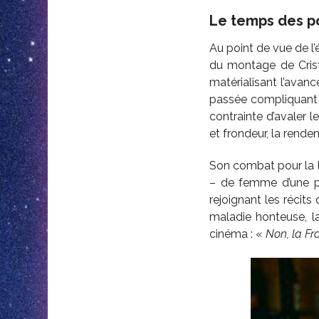
Le temps des po
Au point de vue de l’
du montage de Cris
matérialisant l’avan
passée compliquant l
contrainte d’avaler l
et frondeur, la rende
Son combat pour la li
– de femme d’une par
rejoignant les récit
maladie honteuse, l
cinéma : «
Non, la Fr