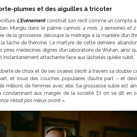
rte-plumes et des aiguilles à tricoter
écriture,
L’Evénement
construit son récit comme un compte à 
tian Mungiu dans le palmé cannois
4 mois, 3 semaines et 2
cée de la grossesse, découpe le métrage à la manière d’un thr
a tâche de l’héroïne. Le martyre de cette dernière, abando
es pires médecines dignes d’un laboratoire de Wuhan, ainsi qu
nt instantanément attachante face aux lâchetés qu’elle subit.
berté de choix et de ses ovaires s’écrit à travers sa double co
t, et issue des couches populaires d’autre part – et devie
s de millions de femmes avec elle. Sa grossesse subie est a
a condamnant aux marges de la société. Et on se dit en so
ance n’était pas mieux avant »
.