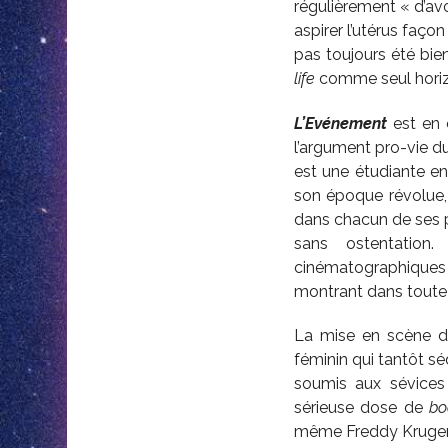
régulièrement « d’av
aspirer l’utérus faço
pas toujours été bie
life
comme seul horiz
L’Evénement
est en 
l’argument pro-vie d
est une étudiante enc
son époque révolue, 
dans chacun de ses p
sans ostentation
cinématographiques 
montrant dans toute l
La mise en scène de 
féminin qui tantôt sé
soumis aux sévices
sérieuse dose de
bo
même Freddy Kruger