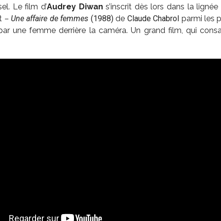
el. Le film d’
Audrey Diwan
s’inscrit dès lors dans la lign
et –
Une affaire de femmes
(1988)
de
Claude Chabrol
parmi les pl
 par une femme derrière la caméra. Un grand film, qui cons