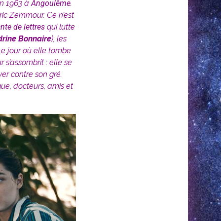
en 1963 à
Angoulême
.
Eric Zemmour. Ce n’est
nte de lettres
qui lutte
rine Bonnaire
), les
e jour où elle tombe
 s’assombrit : elle se
er contre son gré.
oque, docteurs, amis et