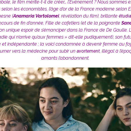
ole, le film mérite-t-il de créer… l’Evénement ? Nous sommes 
 selon les économistes, l’âge d’or de la France moderne selon 
hesne (
Anamaria Vartolomei
, révélation du film), brillante
étudia
cours de fin d’année. Fille de cafetiers (et de la poignante
Sand
son unique espoir de s’émanciper dans la France de De Gaulle. L
ie qui n’arrive qu’aux femmes » dit-elle pudiquement), son futur
e et indépendante ; la voici condamnée à devenir femme au foy
tourner vers la médecine pour subir un
avortement
, illégal à l’ép
amants l’abandonnent.