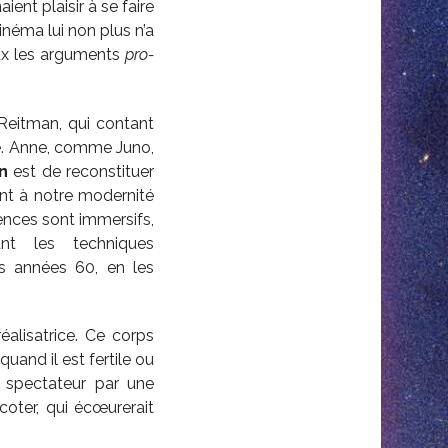
ent plaisir à se faire
néma lui non plus n’a
eux les arguments
pro-
 Reitman, qui contant
ïne. Anne, comme Juno,
n
est de reconstituer
ant à notre modernité
ences sont immersifs,
nt les techniques
es années 60, en les
éalisatrice. Ce corps
uand il est fertile ou
 spectateur par une
coter, qui écœurerait