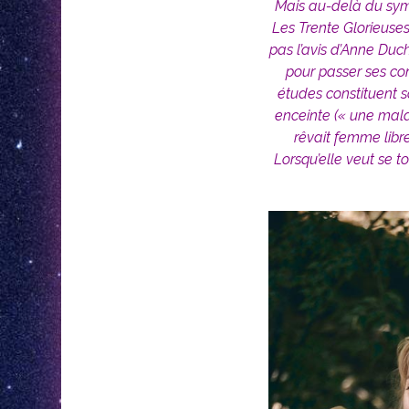
Mais au-delà du symb
Les Trente Glorieuses
pas l’avis d’Anne Duc
pour passer ses con
études constituent 
enceinte (« une malad
rêvait femme libr
Lorsqu’elle veut se 