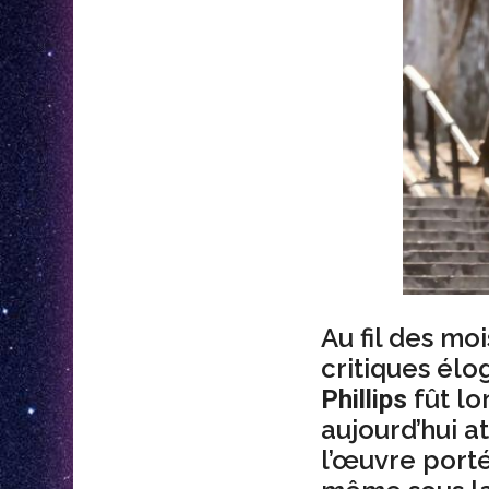
Au fil des moi
critiques élo
fût lo
Phillips
aujourd’hui 
l’œuvre port