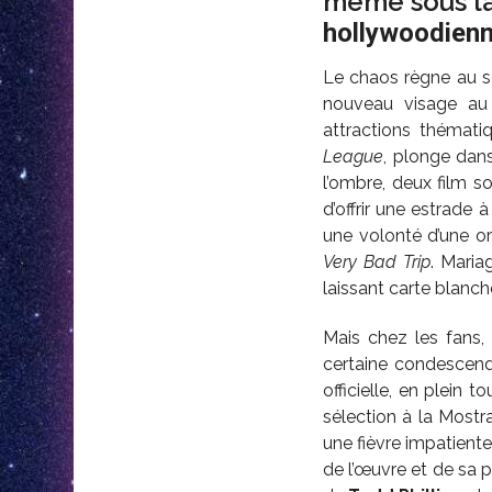
même sous l
hollywoodien
Le chaos règne au se
nouveau visage au 
attractions thémati
League
, plonge dans
l’ombre, deux film so
d’offrir une estrade 
une volonté d’une or
Very Bad Trip
. Maria
laissant carte blanch
Mais chez les fans, 
certaine condescend
officielle, en plein 
sélection à la Mostra
une fièvre impatiente 
de l’œuvre et de sa 