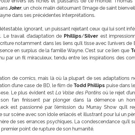
volte envers les riches et puissants de ce monde. Thomas
dans
Joker
, un choix malin détournant l’image de saint bienvei
ayne dans ses précédentes interprétations.
re détestable, ignorant, un puissant rejetant ceux qui lui sont in
ck. Le travail d’adaptation de
Phillips
/
Silver
est impressionn
écriture notamment dans les liens qu’il tisse avec l’univers de 
ésence en surplus de la famille Wayne. C’est sur ce lien que
T
u par un fil miraculeux, tendu entre les inspirations des com
tion de comics, mais là où la plupart de ses adaptations n
ation d’une case de BD, le film de
Todd Phillips
puise dans l
sese. Le plus évident est
La Valse des Pantins
où le rejet d’un
 son fan finissent par plonger dans la démence un hom
leck est passionné par l’émission du Murray Show qu’il 
ne sur scène avec son idole enlacés et illustrant pour lui un p
mère de ses errances psychiques. La condescendance qu’il su
e premier point de rupture de son humanité.