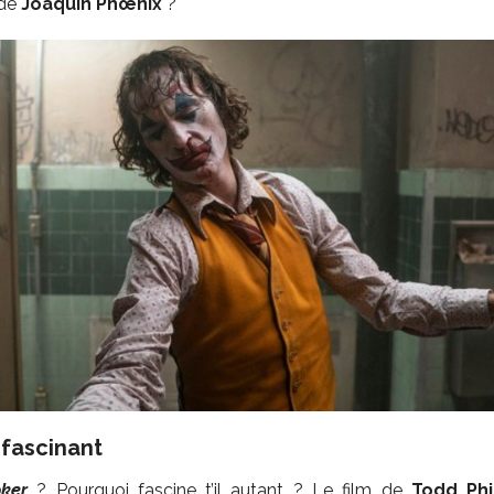
 de
Joaquin Phœnix
?
fascinant
oker
? Pourquoi fascine t’il autant ? Le film de
Todd Phi