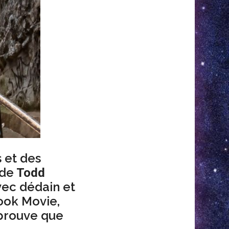
s et des
de
Todd
vec dédain et
ook Movie,
rouve que