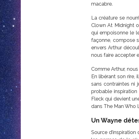
macabre.
La créature se nou
Clown At Midnight 
qui empoisonne le l
façonne, compose sa 
envers Arthur découle
nous faire accepter e
Comme Arthur, nous 
En libérant son rire,
sans contraintes ni
probable inspiratio
Fleck qui devient une
dans The Man Who L
Un Wayne déte
Source d’inspiratio