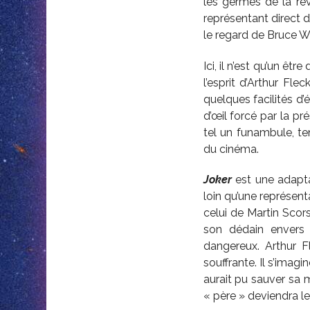
les germes de la ré
représentant direct 
le regard de Bruce W
Ici, il n’est qu’un êt
l’esprit d’Arthur Fle
quelques facilités d’
d’œil forcé par la pr
tel un funambule, ten
du cinéma.
Joker
est une adapta
loin qu’une représent
celui de Martin Scor
son dédain envers
dangereux. Arthur F
souffrante. Il s’imagi
aurait pu sauver sa 
« père » deviendra l