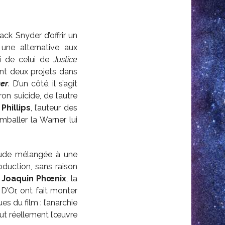
ck Snyder d’offrir un
une alternative aux
vi de celui de
Justice
ent deux projets dans
er
. D’un côté, il s’agit
on suicide, de l’autre
Phillips
, l’auteur des
emballer la Warner lui
iétude mélangée à une
duction, sans raison
e
Joaquin Phœnix
, la
D’Or, ont fait monter
es du film : l’anarchie
ut réellement l’œuvre