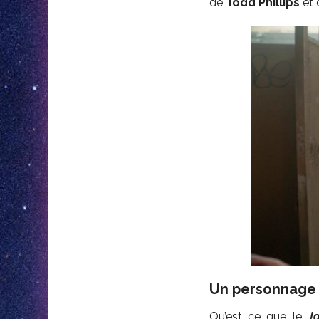
de
Todd Phillips
et
Un personnage 
Qu’est ce que le
J