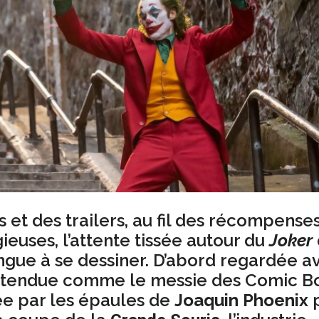
s et des trailers, au fil des récompense
gieuses, l’attente tissée autour du
Joker
ngue à se dessiner. D’abord regardée a
attendue comme le messie des Comic B
ée par les épaules de
Joaquin Phoenix
p