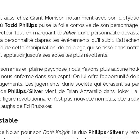
rrit aussi chez Grant Morrison notamment avec son diptyq
où
Todd Phillips
puise la folie corrosive de son personnage
ecteur tout en marquant le
Joker
d’une personnalité dévasta
personnalité d’après les événements qu’il subit. L’attache
 de cette manipulation, de ce piège qui se tisse dans notre e
t applaudir jusqu’à ses actes les plus révoltants.
sommes en pleine psychose, nous n’avons plus aucune notio
 il nous enferme dans son esprit. On lui offre l’opportunité de
 jugements. Les jugements d’une société qui écrasent sa par
n de
Phillips
/
Silver
vient de Brian Azzarello dans Joker. La
 figure révolutionnaire n’est pas nouvelle non plus, elle tro
aughs de Ed Brubaker.
stable
n de Nolan pour son
Dark Knight
, le duo
Phillips
/
Silver
y reto