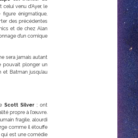
celui venu d’Ayer, le
 figure énigmatique,
arter des précédentes
ics et de chez Alan
rsonnage d’un comique
e sera jamais autant
e pouvait plonger un
n et Batman jusqu’au
re
Scott Silver
; ont
lité propre à l’œuvre.
umain fragile, alourdi
gorge comme il étouffe
ie qui est une comédie