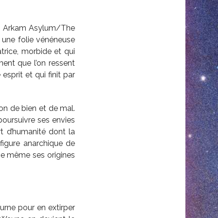
ue Arkam Asylum/The
, une folie vénéneuse
trice, morbide et qui
ment que l’on ressent
sprit et qui finit par
n de bien et de mal.
 poursuivre ses envies
t d’humanité dont la
 figure anarchique de
uve même ses origines
urne pour en extirper