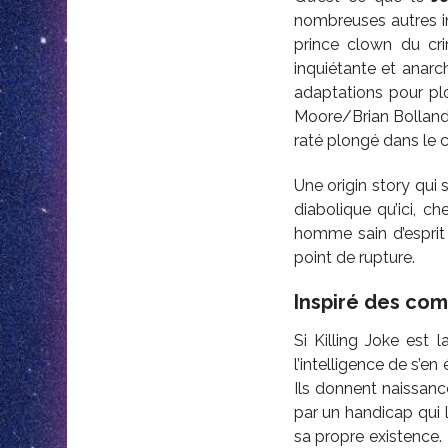
nombreuses autres in
prince clown du cri
inquiétante et anar
adaptations pour p
Moore/Brian Bolland 
raté plongé dans le 
Une origin story qui
diabolique qu’ici, 
homme sain d’esprit
point de rupture.
Inspiré des com
Si Killing Joke est l
l’intelligence de s’e
Ils donnent naissance
par un handicap qui l
sa propre existence. 