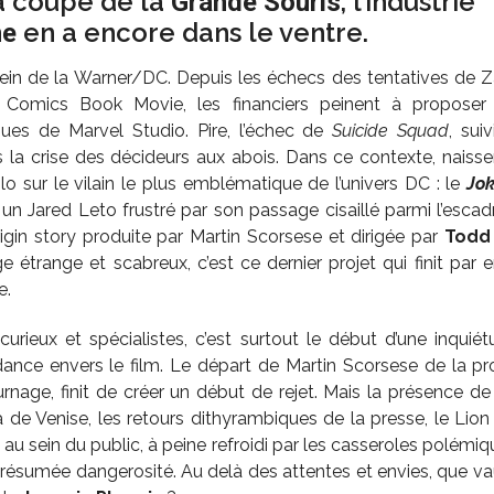
a coupe de la
, l’industrie
Grande Souris
en a encore dans le ventre.
ne
in de la Warner/DC. Depuis les échecs des tentatives de Za
Comics Book Movie, les financiers peinent à proposer 
ques de Marvel Studio. Pire, l’échec de
Suicide Squad
, sui
 la crise des décideurs aux abois. Dans ce contexte, naiss
lo sur le vilain le plus emblématique de l’univers DC : le
Jok
à un Jared Leto frustré par son passage cisaillé parmi l’escadr
igin story produite par Martin Scorsese et dirigée par
Todd 
ge étrange et scabreux, c’est ce dernier projet qui finit par 
e.
curieux et spécialistes, c’est surtout le début d’une inqu
ance envers le film. Le départ de Martin Scorsese de la pro
tournage, finit de créer un début de rejet. Mais la présence d
 de Venise, les retours dithyrambiques de la presse, le Lion 
au sein du public, à peine refroidi par les casseroles polémiqu
présumée dangerosité. Au delà des attentes et envies, que va