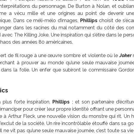
terprétations du personnage. De Burton à Nolan, et oubliant 
me a vécu mille et une origines au point de devenir une
chique. Dans ce méli-mélo d’images,
Phillips
choisit de s’éc
longer dans les racines du mal notamment du côté des com
avec The Killing Joke. Une inspiration qui s’étire dans le pe
chaos des années 80 américaines.
 sert de fil rouge à une œuvre sombre et violente où le
Joker
n
cherchant à prouver au monde qu’une seule mauvaise journé
 dans la folie. Un enfer que subiront le commissaire Gordo
ics
a plus forte inspiration,
Phillips
; et son partenaire d’écritu
n émanciper pour créer leur propre identité offrant une personna
 à Arthur Fleck, une nouvelle vision du monstre qui rit. Un h
’exclut de la société. Un rire incontrôlable étouffé dans sa 
Il ne vit pas qu’une seule mauvaise journée, c’est toute sa v