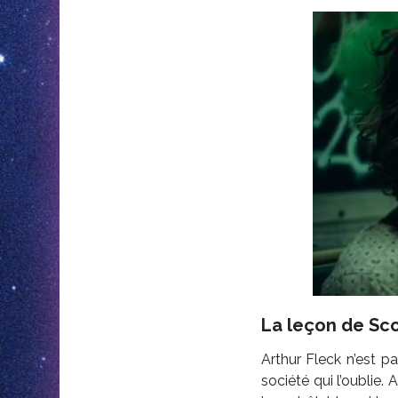
La leçon de Sc
Arthur Fleck n’est 
société qui l’oublie.