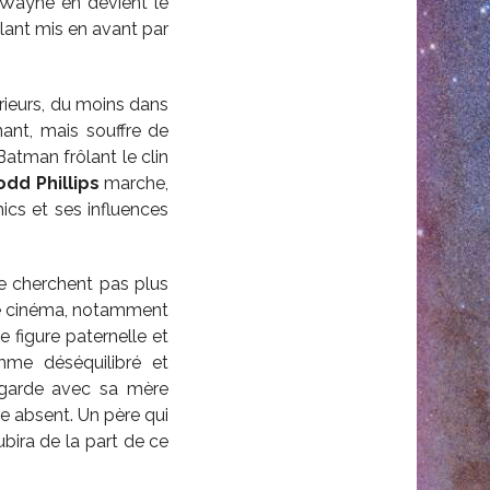
 Wayne en devient le
llant mis en avant par
férieurs, du moins dans
ant, mais souffre de
Batman frôlant le clin
odd Phillips
marche,
ics et ses influences
e cherchent pas plus
e cinéma, notamment
e figure paternelle et
me déséquilibré et
regarde avec sa mère
ère absent. Un père qui
bira de la part de ce