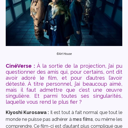
©Art House
CinéVerse :
À la sortie de la projection, j’ai pu
questionner des amis qui, pour certains, ont dit
avoir adoré le film, et pour d’autres l’avoir
détesté. À titre personnel, j’ai beaucoup aimé,
mais il faut admettre que c’est une œuvre
singulière. Et parmi toutes ses singularités,
laquelle vous rend le plus fier ?
Kiyoshi Kurosawa :
Il est tout à fait normal que tout le
monde ne puisse pas adhérer à
mes films
, ou même les
comprendre. Ce film-ci est d’autant plus compliqué que