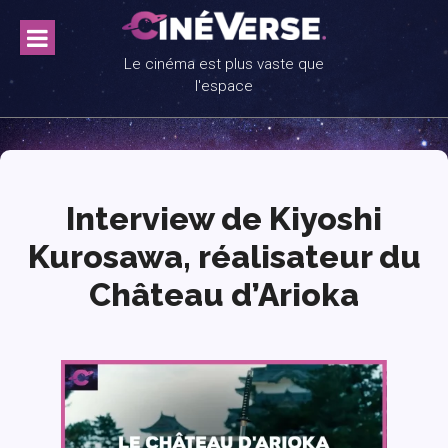
Skip
to
content
Le cinéma est plus vaste que
l'espace
Interview de Kiyoshi
Kurosawa, réalisateur du
Château d’Arioka