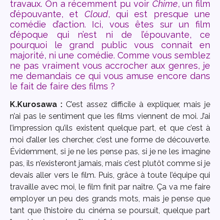
travaux. On a récemment pu voir
Chime
, un film
d’épouvante, et
Cloud
, qui est presque une
comédie d’action. Ici, vous êtes sur un film
d’époque qui n’est ni de l’épouvante, ce
pourquoi le grand public vous connait en
majorité, ni une comédie. Comme vous semblez
ne pas vraiment vous accrocher aux genres, je
me demandais ce qui vous amuse encore dans
le fait de faire des films ?
K.Kurosawa :
C’est assez difficile à expliquer, mais je
n’ai pas le sentiment que les films viennent de moi. J’ai
l’impression qu’ils existent quelque part, et que c’est à
moi d’aller les chercher, c’est une forme de découverte.
Évidemment, si je ne les pense pas, si je ne les imagine
pas, ils n’existeront jamais, mais c’est plutôt comme si je
devais aller vers le film. Puis, grâce à toute l’équipe qui
travaille avec moi, le film finit par naître. Ça va me faire
employer un peu des grands mots, mais je pense que
tant que l’histoire du cinéma se poursuit, quelque part