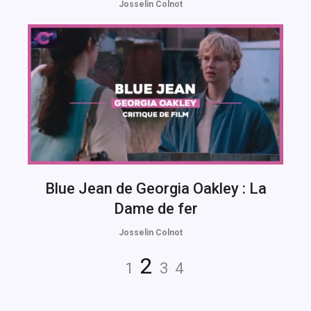
Josselin Colnot
Blue Jean de Georgia Oakley : La
Dame de fer
Josselin Colnot
Navigation
Page
Page
Page
Page
2
1
3
4
des
articles