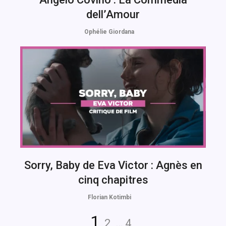
dell’Amour
Ophélie Giordana
Sorry, Baby de Eva Victor : Agnès en
cinq chapitres
Florian Kotimbi
Navigation
Page
Page
Page
1
2
…
4