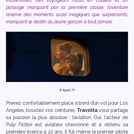
inattendues, des voyageurs hauts en couleur et un
passage marquant par la première classe, l’aventure
réserve des moments aussi magiques que surprenants,
marquant le destin du jeune garçon à tout jamais.
© Apple TV
Prenez confortablement place à bord d’un vol pour Los
Angeles, bouclez vos ceintures,
Travolta
vous partage
sa passion la plus absolue : l’aviation. Oui, l
‘acteur de
Pulp Fiction
est aviateur chevronné et a
obtenu sa
première licence à 22 ans. Il fut même le premier pilote