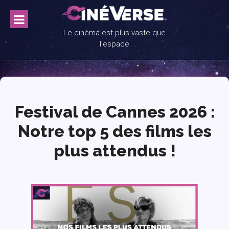
Skip
to
content
Le cinéma est plus vaste que
l'espace
Festival de Cannes 2026 :
Notre top 5 des films les
plus attendus !