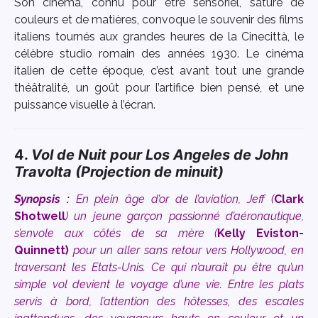
Son cinéma, connu pour être sensoriel, saturé de
couleurs et de matières, convoque le souvenir des films
italiens tournés aux grandes heures de la Cinecittà, le
célèbre studio romain des années 1930. Le cinéma
italien de cette époque, c’est avant tout une grande
théâtralité, un goût pour l’artifice bien pensé, et une
puissance visuelle à l’écran.
4.
Vol de Nuit pour Los Angeles
de John
Travolta (Projection de minuit)
Synopsis :
En plein âge d’or de l’aviation, Jeff (
Clark
Shotwell
) un jeune garçon passionné d’aéronautique,
s’envole aux côtés de sa mère (
Kelly Eviston-
Quinnett)
pour un aller sans retour vers Hollywood, en
traversant les Etats-Unis. Ce qui n’aurait pu être qu’un
simple vol devient le voyage d’une vie. Entre les plats
servis à bord, l’attention des hôtesses, des escales