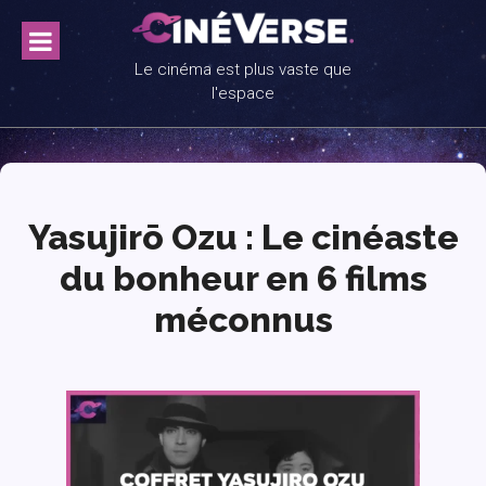
Skip
to
content
Le cinéma est plus vaste que
l'espace
Yasujirō Ozu : Le cinéaste
du bonheur en 6 films
méconnus