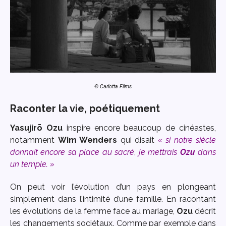
© Carlotta Films
Raconter la vie, poétiquement
Yasujirō Ozu
inspire encore beaucoup de cinéastes,
notamment
Wim Wenders
qui disait
« si notre siècle
donnait encore sa place au sacré
,
je mettrais
Ozu
dans
un temple. »
On peut voir l’évolution d’un pays en plongeant
simplement dans l’intimité d’une famille. En racontant
les évolutions de la femme face au mariage,
Ozu
décrit
les changements sociétaux. Comme par exemple dans