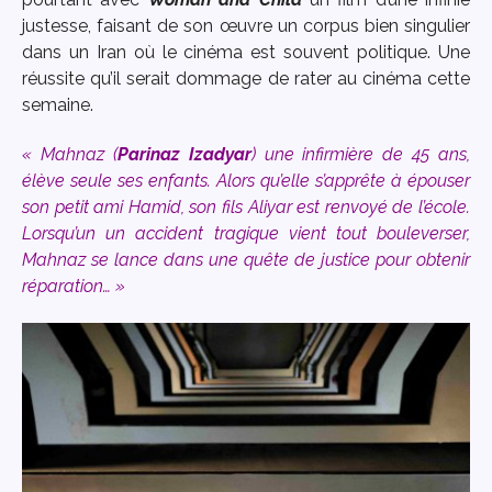
justesse, faisant de son œuvre un corpus bien singulier
dans un Iran où le cinéma est souvent politique. Une
réussite qu’il serait dommage de rater au cinéma cette
semaine.
« Mahnaz (
Parinaz Izadyar
) une infirmière de 45 ans,
élève seule ses enfants. Alors qu’elle s’apprête à épouser
son petit ami Hamid, son fils Aliyar est renvoyé de l’école.
Lorsqu’un un accident tragique vient tout bouleverser,
Mahnaz se lance dans une quête de justice pour obtenir
réparation… »