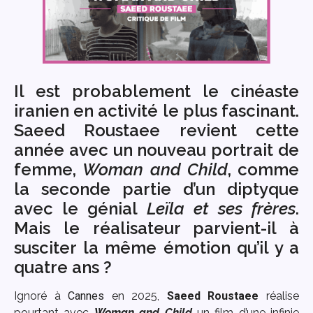
Il est probablement le cinéaste
iranien en activité le plus fascinant.
Saeed Roustaee revient cette
année avec un nouveau portrait de
femme,
Woman and Child
, comme
la seconde partie d’un diptyque
avec le génial
Leïla et ses frères
.
Mais le réalisateur parvient-il à
susciter la même émotion qu’il y a
quatre ans ?
Ignoré à
Cannes
en 2025,
Saeed Roustaee
réalise
pourtant avec
Woman and Child
un film d’une infinie