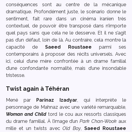
conséquences sont au centre de la mécanique
dramatique. Profondément juste, le scénario donne le
sentiment, fait rare dans un cinéma iranien très
contextuel, de pouvoir être transposé dans n’importe
quel pays sans que cela ne le desserve. Et il ne s’agit
pas d’un défaut, loin de là. Au contraire, cela montre la
capacité de
Saeed Roustaee
parmi ses
contemporains à proposer des récits universels. Avec
ici, celui d’une mère confrontée à un drame familial
d’une confondante normalité, mais d’une insondable
tristesse.
Twist again à Téhéran
Mené par
Parinaz Izadyar
, qui interprète le
personnage de Mahnaz avec une variété remarquable,
Woman and Child
tord le cou aux ressorts classiques
du drame familial. À l’image d’un
Park Chan-Wook
aux
mille et un twists avec
Old Boy
,
Saeed Roustaee