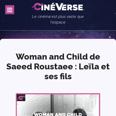
Skip
to
content
Le cinéma est plus vaste que
l'espace
Woman and Child de
Saeed Roustaee : Leïla et
ses fils