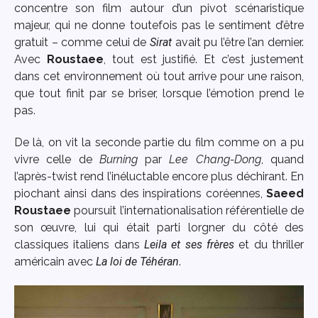
concentre son film autour d’un pivot scénaristique
majeur, qui ne donne toutefois pas le sentiment d’être
gratuit – comme celui de
Sirat
avait pu l’être l’an dernier.
Avec
Roustaee
, tout est justifié. Et c’est justement
dans cet environnement où tout arrive pour une raison,
que tout finit par se briser, lorsque l’émotion prend le
pas.
De là, on vit la seconde partie du film comme on a pu
vivre celle de
Burning
par
Lee Chang-Dong
, quand
l’après-twist rend l’inéluctable encore plus déchirant. En
piochant ainsi dans des inspirations coréennes,
Saeed
Roustaee
poursuit l’internationalisation référentielle de
son œuvre, lui qui était parti lorgner du côté des
classiques italiens dans
Leila et ses frères
et du thriller
américain avec
La loi de Téhéran
.