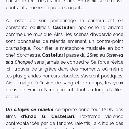
cause de leur défaillance, Carlo Antonelli se retrouve
contraint à mener sa propre enquête.
A l’instar de son personnage, la caméra est en
constante ébullition.
Castellari
approche le cinéma
comme une musique. Ainsi, les scènes d’hyperviolence
sont ponctuées de ralentis amenant un contre-point
dramatique. Pour filer la métaphore musicale, en bon
chef d’orchestre,
Castellari
passe du
2Step
au
Screwed
and Chopped
sans jamais se contredire. Sa force réside
ici : trouver de la grâce dans des moments où même
les plus grandes horreurs visuelles s’avèrent poétiques.
Ainsi, malgré l’effusion de sang et de coups, les yeux
bleus de Franco Nero gardent, tout au long du film,
espoir.
Un citoyen se rebelle
comporte donc tout l’ADN des
films
d’Enzo G. Castellari
. L’extrême violence
contrebalancée par de tendres ralentis, la critique des