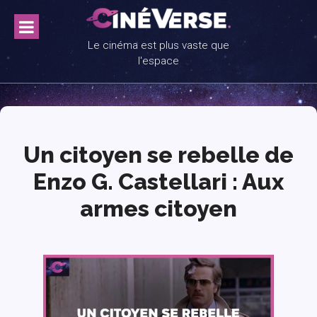
Skip
to
content
Le cinéma est plus vaste que
l'espace
Un citoyen se rebelle de
Enzo G. Castellari : Aux
armes citoyen