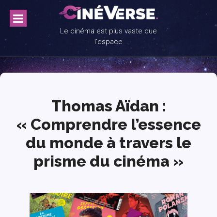
Skip
to
content
Le cinéma est plus vaste que
l'espace
Thomas Aïdan :
« Comprendre l’essence
du monde à travers le
prisme du cinéma »