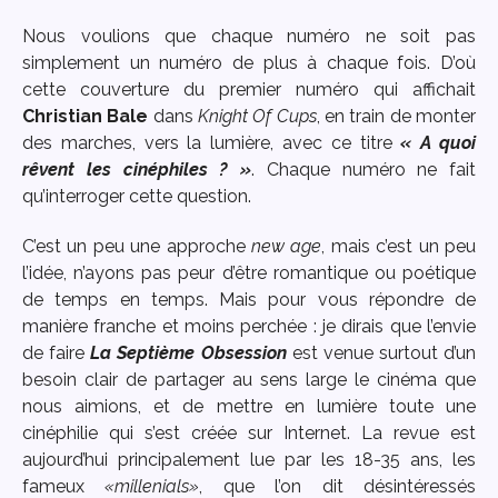
Nous voulions que chaque numéro ne soit pas
simplement un numéro de plus à chaque fois. D’où
cette couverture du premier numéro qui affichait
Christian Bale
dans
Knight Of Cups
, en train de monter
des marches, vers la lumière, avec ce titre
« A quoi
rêvent les cinéphiles ? »
. Chaque numéro ne fait
qu’interroger cette question.
C’est un peu une approche
new age
, mais c’est un peu
l’idée, n’ayons pas peur d’être romantique ou poétique
de temps en temps. Mais pour vous répondre de
manière franche et moins perchée : je dirais que l’envie
de faire
La Septième Obsession
est venue surtout d’un
besoin clair de partager au sens large le cinéma que
nous aimions, et de mettre en lumière toute une
cinéphilie qui s’est créée sur Internet. La revue est
aujourd’hui principalement lue par les 18-35 ans, les
fameux
«millenials»
, que l’on dit désintéressés