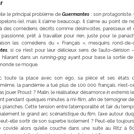
r
oile le principal problème de
Guermantes
: son protagoniste.
ppelons-le), mais il s’aime beaucoup. Il s’aime au point de n
 à des comédiens décrits comme désinvoltes, paresseux et qu
e passionné, prêt à travailler pour rien, juste pour le pana
aison les comédiens du « Français », mesquins rond-de-cu
tes
, si ce n’est pour leur délicieux sens de l’auto-dérision
 hilarant dans un
running-gag
ayant pour base la sortie de
 monde se moque.
toute la place avec son égo, sa pièce et ses états d’â
e même, la pandémie a tué plus de 100 000 français, n’est-c
s jouer Proust ? Malin, le réalisateur désamorce
in extremis
le
ant pendant quelques minutes à mi-film, afin de témoigner de 
lanches. Cette tension entre l’atemporalité et l’air du temps,
inalement le grand arc scénaristique du film, l’axe autour duqu
ut-elle sortir de son superbe isolement ? Peut-elle toujour
covidé alors qu’elle couche dans une suite au Ritz à 600