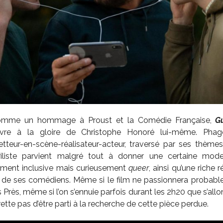
omme un hommage à Proust et la Comédie Française,
G
vre à la gloire de Christophe Honoré lui-même. Phago
teur-en-scène-réalisateur-acteur, traversé par ses thèmes
liste parvient malgré tout à donner une certaine mode
lement inclusive mais curieusement
queer
, ainsi qu’une riche r
 de ses comédiens. Même si le film ne passionnera probable
Près, même si l’on s’ennuie parfois durant les 2h20 que s’allon
rette pas d’être parti à la recherche de cette pièce perdue.