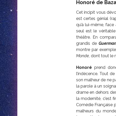
Honoré de Baza
Cet incipit vous dév
est certes génial (ra
qu’à lui-même, face
seul est le véritabl
théâtre. En compar
grandis de
Guerman
montre par exemple
Monde,
dont tout le
Honoré
prend donc 
l’indécence. Tout d
son malheur de ne pa
la parole à un soign
drame en dehors des p
la modernité, c’est f
Comédie Française pe
malheurs du monde 