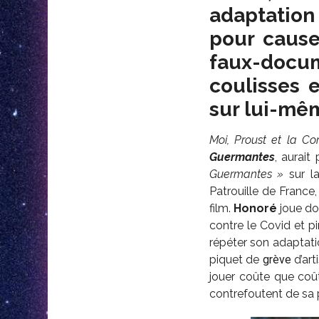
adaptation 
pour caus
faux-docu
coulisses 
sur lui-mê
Moi, Proust et la C
Guermantes
, aurait
Guermantes »
sur la
Patrouille de France
film.
Honoré
joue do
contre le Covid et pi
répéter son adaptatio
piquet de
grève
d’art
jouer coûte que coût
contrefoutent de sa 