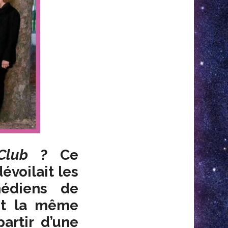
Club
? Ce
évoilait les
médiens de
est la même
partir d’une