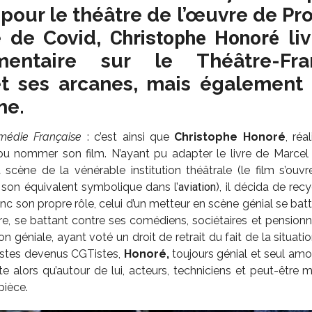
pour le théâtre de l’œuvre de Pr
e de Covid,
Christophe Honoré
liv
mentaire sur le Théâtre-Fra
et ses arcanes, mais égalemen
me.
omédie Française
: c’est ainsi que
Christophe Honoré
, ré
 pu nommer son film. N’ayant pu adapter le livre de Marce
 scène de la vénérable institution théâtrale (le film s’ouvr
, son équivalent symbolique dans l’
aviation
), il décida de rec
nc son propre rôle, celui d’un metteur en scène génial se b
re, se battant contre ses comédiens, sociétaires et pensionna
n géniale, ayant voté un droit de retrait du fait de la situatio
istes devenus CGTistes,
Honoré,
toujours génial et seul amo
e alors qu’autour de lui, acteurs, techniciens et peut-être
pièce.