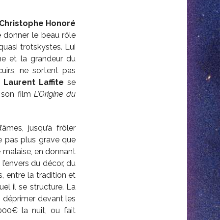
Christophe Honoré
e donner le beau rôle
asi trotskystes. Lui
che et la grandeur du
irs, ne sortent pas
 –
Laurent Laffite
se
 son film
L’Origine du
mes, jusqu’à frôler
e pas plus grave que
 malaise, en donnant
l’envers du décor, du
 entre la tradition et
el il se structure. La
s déprimer devant les
0€ la nuit, ou fait