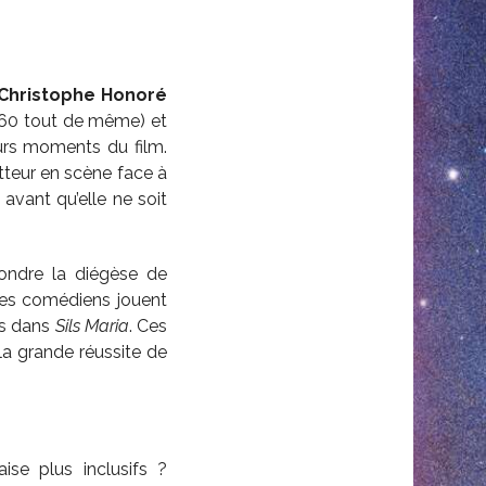
Christophe Honoré
1860 tout de même) et
eurs moments du film.
tteur en scène face à
avant qu’elle ne soit
ondre la diégèse de
 les comédiens jouent
as dans
Sils Maria
. Ces
la grande réussite de
se plus inclusifs ?