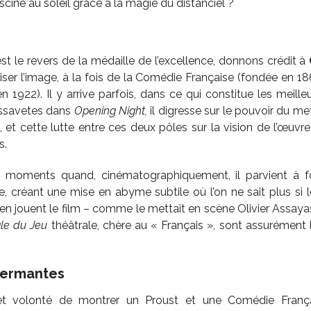
cine au soleil grâce à la magie du distanciel ?
st le revers de la médaille de l’excellence, donnons crédit à
ser l’image, à la fois de la Comédie Française (fondée en 
n 1922). Il y arrive parfois, dans ce qui constitue les meill
ssavetes dans
Opening Night,
il digresse sur le pouvoir du me
et cette lutte entre ces deux pôles sur la vision de l’œuvre 
s.
 moments quand, cinématographiquement, il parvient à f
e, créant une mise en abyme subtile où l’on ne sait plus si
ien jouent le film – comme le mettait en scène Olivier Assay
le du Jeu
théâtrale, chère au « Français », sont assurément 
eermantes
et volonté de montrer un Proust et une Comédie Françai