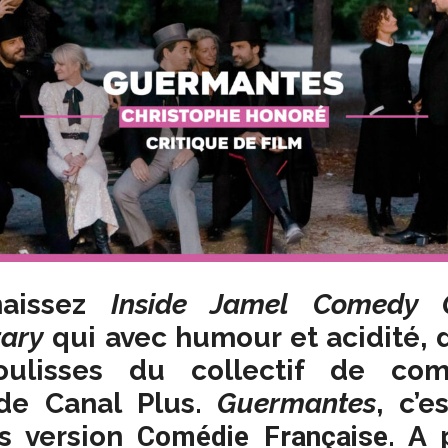
naissez
Inside Jamel Comedy 
ary
qui avec humour et acidité, d
oulisses du collectif de co
 de Canal Plus.
Guermantes
, c’
s version
Comédie Française
. A 