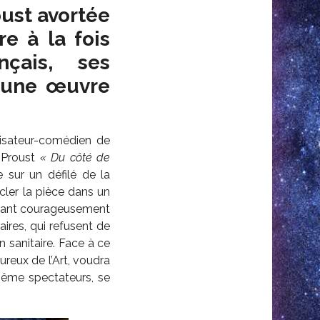
oust avortée
re à la fois
nçais, ses
t une œuvre
alisateur-comédien de
l Proust
« Du côté de
e sur un défilé de la
ycler la pièce dans un
attant courageusement
ires, qui refusent de
n sanitaire. Face à ce
ureux de l’Art, voudra
 même spectateurs, se