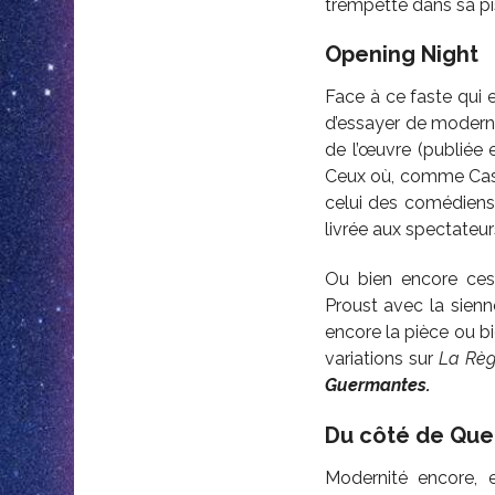
trempette dans sa pis
Opening Night
Face à ce faste qui e
d’essayer de moderni
de l’œuvre (publiée e
Ceux où, comme Ca
celui des comédiens, 
livrée aux spectateur
Ou bien encore ces
Proust avec la sienn
encore la pièce ou b
variations sur
La Règ
Guermantes.
Du côté de Qu
Modernité encore, 