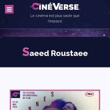
Skip
to
content
Le cinéma est plus vaste que
l'espace
S
aeed Roustaee