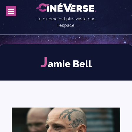
Skip
to
content
Le cinéma est plus vaste que
l'espace
J
amie Bell