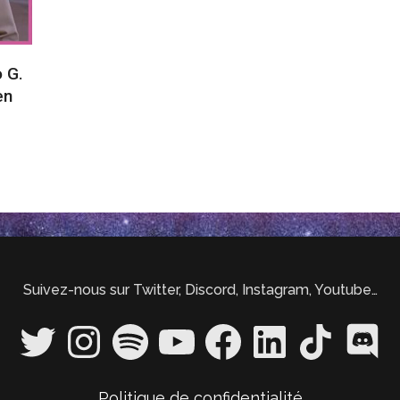
 G.
en
Suivez-nous sur Twitter, Discord, Instagram, Youtube…
Twitter
Instagram
Spotify
YouTube
Facebook
LinkedIn
TikTok
Discord
Politique de confidentialité