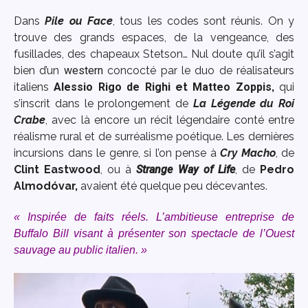
Dans
Pile ou Face
, tous les codes sont réunis. On y
trouve des grands espaces, de la vengeance, des
fusillades, des chapeaux Stetson… Nul doute qu’il s’agit
bien d’un
western
concocté par le duo de réalisateurs
italiens
Alessio Rigo de Righi
et
Matteo Zoppis
,
qui
s’inscrit dans le prolongement de
La Légende du Roi
Crabe
, avec là encore un récit légendaire conté entre
réalisme rural et de surréalisme poétique. Les dernières
incursions dans le genre, si l’on pense à
Cry Macho
, de
Clint Eastwood
, ou à
Strange Way of Life
, de
Pedro
Almodóvar,
avaient été quelque peu décevantes.
« Inspirée de faits réels. L’ambitieuse entreprise de
Buffalo Bill visant à présenter son spectacle de l’Ouest
sauvage au public italien. »