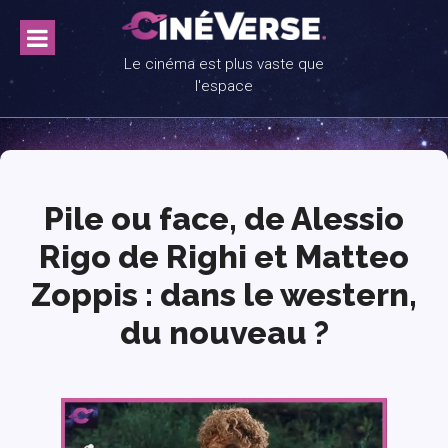
Skip
to
content
Le cinéma est plus vaste que
l'espace
Pile ou face, de Alessio
Rigo de Righi et Matteo
Zoppis : dans le western,
du nouveau ?