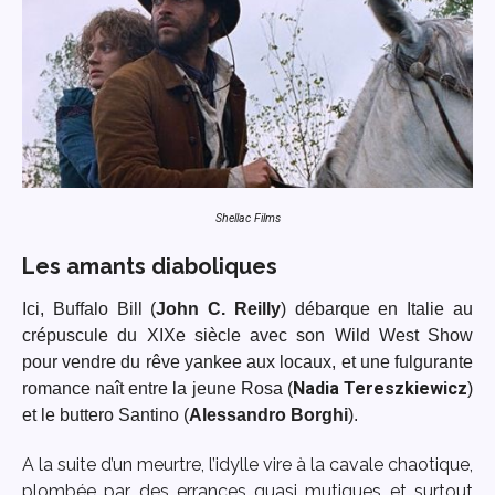
Shellac Films
Les amants diaboliques
Ici,
Buffalo Bill (
John C. Reilly
) débarque
en Italie
au
crépuscule du XIXe siècle
avec son Wild West Show
pour vendre du rêve yankee aux locaux, et une
fulgurante
Nadia Tereszkiewicz
romance
naît
entre
la jeune Rosa (
)
et
le
buttero
Santino
(
Alessandro Borghi
).
A la suite d’un meurtre, l’idylle vire à la cavale chaotique,
plombée par des errances quasi mutiques et surtout