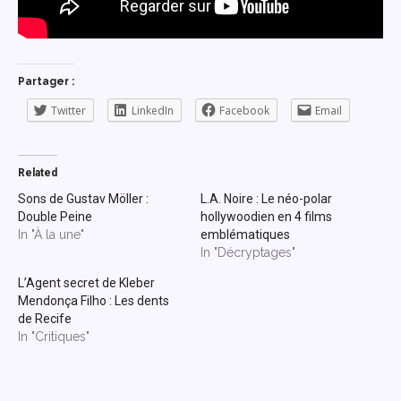
Partager :
Twitter
LinkedIn
Facebook
Email
Related
Sons de Gustav Möller :
L.A. Noire : Le néo-polar
Double Peine
hollywoodien en 4 films
In "À la une"
emblématiques
In "Décryptages"
L’Agent secret de Kleber
Mendonça Filho : Les dents
de Recife
In "Critiques"