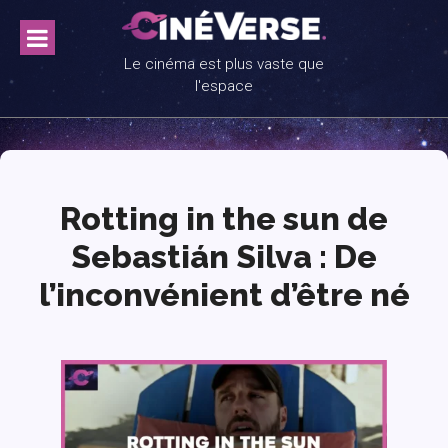
Skip
to
content
Le cinéma est plus vaste que
l'espace
Rotting in the sun de
Sebastián Silva : De
l’inconvénient d’être né