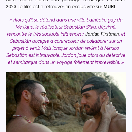
2023
, le film est à retrouver en exclusivité sur
MUBI
.
« Alors qu’il se détend dans une ville balnéaire gay du
Mexique, le réalisateur Sebastián Silva, déprimé,
rencontre le très sociable influenceur
Jordan Firstman
, et
Sebastián accepte à contrecœur de collaborer sur un
projet à venir. Mais lorsque Jordan revient à Mexico,
Sebastián est introuvable. Jordan joue alors au détective
et s’embarque dans un voyage follement imprévisible. »