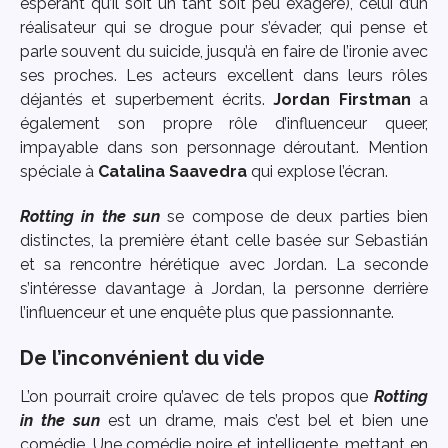
espérant qu’il soit un tant soit peu exagéré), celui d’un
réalisateur qui se drogue pour s’évader, qui pense et
parle souvent du suicide, jusqu’à en faire de l’ironie avec
ses proches. Les acteurs excellent dans leurs rôles
déjantés et superbement écrits.
Jordan Firstman
a
également son propre rôle d’influenceur queer,
impayable dans son personnage déroutant. Mention
spéciale à
Catalina Saavedra
qui explose l’écran.
Rotting in the sun
se compose de deux parties bien
distinctes, la première étant celle basée sur Sebastián
et sa rencontre hérétique avec Jordan. La seconde
s’intéresse davantage à Jordan, la personne derrière
l’influenceur et une enquête plus que passionnante.
De l’inconvénient du vide
L’on pourrait croire qu’avec de tels propos que
Rotting
in the sun
est un drame, mais c’est bel et bien une
comédie. Une comédie noire et intelligente, mettant en