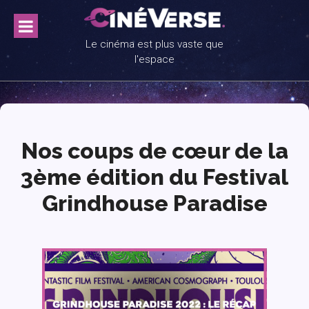
Skip
to
content
Le cinéma est plus vaste que
l'espace
Nos coups de cœur de la
3ème édition du Festival
Grindhouse Paradise