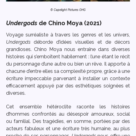
© Capelight Pictures OHG
Undergods
de Chino Moya (2021)
Voyage surréaliste à travers les genres et les univers,
Undergods
déborde d’idées visuelles et de décors
grandioses. Chino Moya nous entraîne dans diverses
histoires qui s’emboîtent habilement : l’une étant le récit
du personnage d’une autre ou bien un rêve. Il apporte à
chacune d’entre elles sa complexité propre, grâce à une
écriture impeccable parvenant à installer un contexte
efficacement appuyé par des esthétiques soignées et
diverses.
Cet ensemble hétéroclite raconte les histoires
d’hommes confrontés au désespoir amoureux, social
ou familial. Des tragédies, en somme, portées par des
acteurs fabuleux et une écriture très humaine, au plus
proche de ses personnages.
Undergods
nous offre une