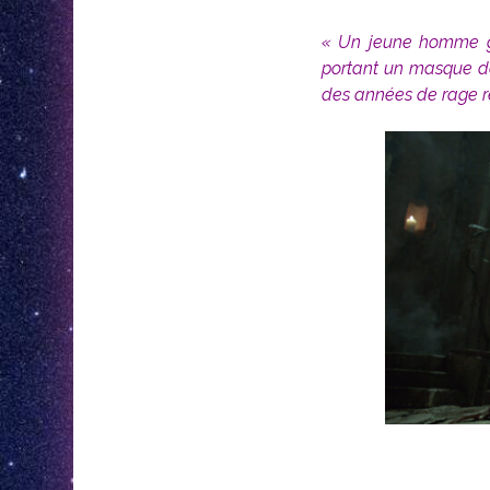
« Un jeune homme ga
portant un masque de 
des années de rage refo