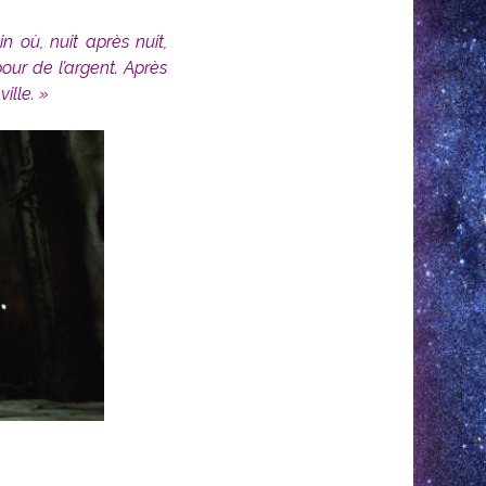
où, nuit après nuit,
our de l’argent. Après
ille. »