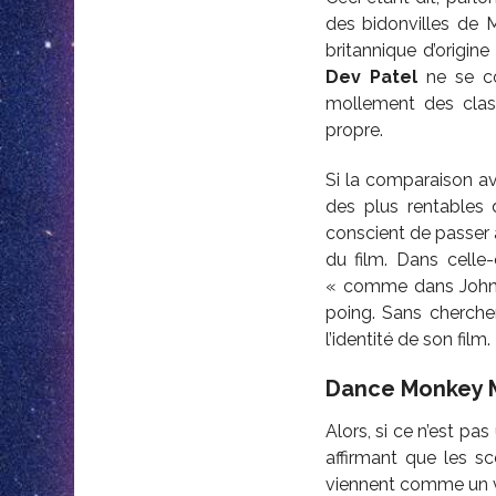
des bidonvilles de M
britannique d’origin
Dev Patel
ne se co
mollement des clas
propre.
Si la comparaison av
des plus rentables d
conscient de passer 
du film. Dans celle
« comme dans John W
poing. Sans chercher 
l’identité de son film.
Dance Monkey 
Alors, si ce n’est pa
affirmant que les sc
viennent comme un v