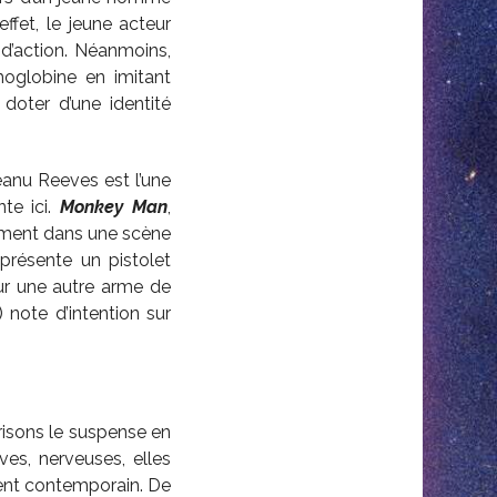
ffet, le jeune acteur
 d’action. Néanmoins,
oglobine en imitant
doter d’une identité
eanu Reeves est l’une
nte ici.
Monkey Man
,
lement dans une scène
présente un pistolet
ur une autre arme de
 note d’intention sur
risons le suspense en
ves, nerveuses, elles
ent contemporain. De