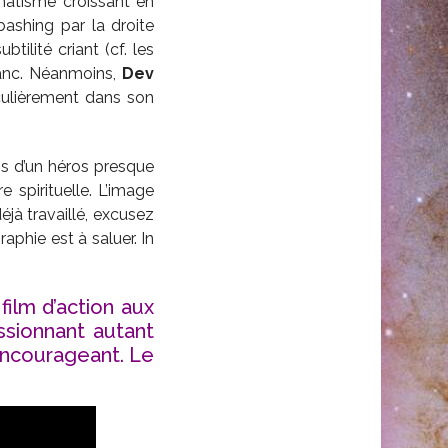
anatisme croissant en
bashing par la droite
ilité criant (cf. les
blanc. Néanmoins,
Dev
iculièrement dans son
ps d’un héros presque
spirituelle. L’image
éjà travaillé, excusez
phie est à saluer. In
film d’action aux
sionnant autant
’encourageant. Le