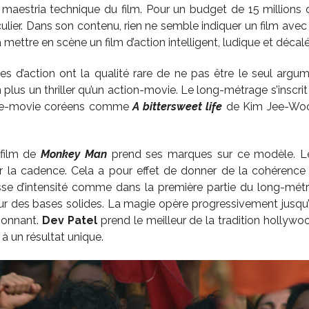
la maestria technique du film. Pour un budget de 15 millions 
culier. Dans son contenu, rien ne semble indiquer un film avec
 mettre en scène un film d’action intelligent, ludique et décalé
es d’action ont la qualité rare de ne pas être le seul argume
 plus un thriller qu’un action-movie. Le long-métrage s’inscr
nge-movie coréens comme
A bittersweet life
de Kim Jee-Wo
 film de
Monkey Man
prend ses marques sur ce modèle. L
tir la cadence. Cela a pour effet de donner de la cohérence
sse d’intensité comme dans la première partie du long-métr
r des bases solides. La magie opère progressivement jusqu’
ionnant.
Dev Patel
prend le meilleur de la tradition hollyw
 à un résultat unique.