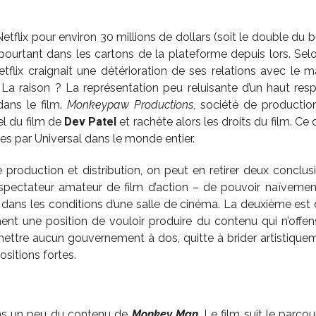
tflix pour environ 30 millions de dollars (soit le double du bu
 pourtant dans les cartons de la plateforme depuis lors. Sel
tflix craignait une détérioration de ses relations avec le 
 La raison ? La représentation peu reluisante d’un haut res
dans le film.
Monkeypaw Productions
, société de productio
el du film de
Dev Patel
et rachète alors les droits du film. Ce 
lles par Universal dans le monde entier.
production et distribution, on peut en retirer deux conclus
 spectateur amateur de film d’action – de pouvoir naïvemen
dans les conditions d’une salle de cinéma. La deuxième est d’
ment une position de vouloir produire du contenu qui n’offe
mettre aucun gouvernement à dos, quitte à brider artistiqu
sitions fortes.
lons un peu du contenu de
Monkey Man
. Le film suit le parc