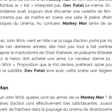
umbai, le « kid » interprété par…
Dev Patel
lui-même. En e
e indienne avait toujours rêvé d’incarner une vedette de film
ntente pas de mettre en scène une série B pleine d’hém
siques du cinéma. Au contraire.
Monkey Man
tente de se 
ec John Wick vient en tête car la saga d’action porté par K
e ces dernières années, elle n’est pas tout à fait pertine
après le mastodonte de Chad Stahelski, en plaisante littéra
-ci, le héros doit acheter une arme. Le vendeur d’arme lui 
ick ». Proposition que le Kid décline, préférant opter po
la subtilité,
Dev Patel
livre avec cette scène une (légère)
Man
s un John Wick, quelles sont les armes de ce
Monkey Man
? B
ènes d’action sont effectivement très satisfaisantes. Jouissi
ent de fraicheur dans le paysage du cinéma de divertissem