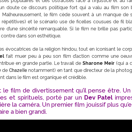
sses populaires et des ostracisés face à l’injustice et au f
un doute ce discours politique fort qui a valu au film son 
e. Malheureusement, le film cède souvent à un manque de subt
répétitives) et le scénario use de ficelles cousues de fil 
re d’une sincérité remarquable. Si le film ne brille pas part
ar contre dans son esthétique.
 évocatrices de la religion hindou, tout en iconisant le cor
el
fait muer peu à peu son film d’action comme une oeuvre 
ntribue en grande partie. Le travail de
Sharone Meir
(qui a d
h
de
Chazelle
notamment) en tant que directeur de la photogra
nt dans le film est organique et crédible.
 le film de divertissement qu’il pense être. Un 
es et spirituels, porté par un
Dev Patel
impres
ère la caméra. Un premier film jouissif plus qu
ire a bien grandi.