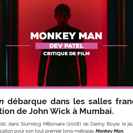
n
débarque dans les salles fran
tion de John Wick à Mumbai.
lic dans Slumdog Millionaire (2008) de Danny Boyle, le j
alisation pour son tout premier long-métrage,
Monkey Man.