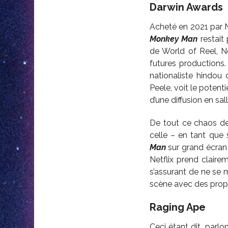
Darwin Awards
Acheté en 2021 par Ne
Monkey Man
restait
de World of Reel, Ne
futures productions.
nationaliste hindou 
Peele, voit le potenti
d’une diffusion en sa
De tout ce chaos de 
celle – en tant que
Man
sur grand écran 
Netflix prend claire
s’assurant de ne se 
scène avec des propo
Raging Ape
Ceci étant dit, par