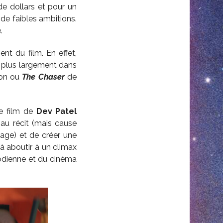
de dollars et pour un
 de faibles ambitions.
.
nt du film. En effet,
it plus largement dans
on ou
The Chaser
de
e film de
Dev Patel
 au récit (mais cause
age) et de créer une
à aboutir à un climax
oodienne et du cinéma