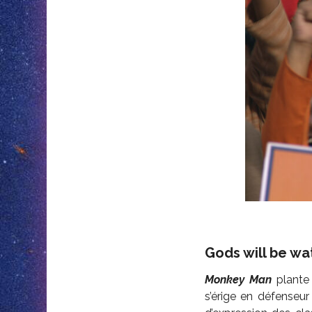
Gods will be wa
Monkey Man
plante
s’érige en défenseu