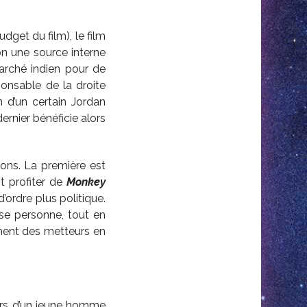
dget du film), le film
on une source interne
marché indien pour de
ponsable de la droite
n d’un certain Jordan
dernier bénéficie alors
ions. La première est
t profiter de
Monkey
ordre plus politique.
nse personne, tout en
ement des metteurs en
ours d’un jeune homme