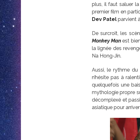
plus, il faut saluer 
premier film en parti
Dev Patel
parvient à
De surcroît, les scèn
Monkey Man
est bien
la lignée des reve
Na Hong-Jin.
Aussi, le rythme du
n’hésite pas à ralen
quelquefois une bai
mythologie propre su
décomplexé et pass
asiatique pour arriver