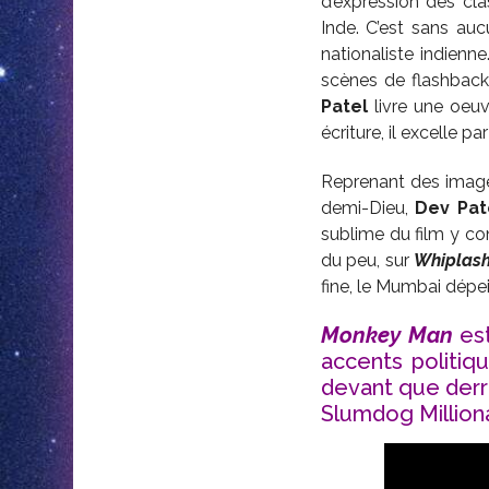
d’expression des cla
Inde. C’est sans auc
nationaliste indienn
scènes de flashback 
Patel
livre une oeuv
écriture, il excelle p
Reprenant des images
demi-Dieu,
Dev Pat
sublime du film y co
du peu, sur
Whiplas
fine, le Mumbai dépei
Monkey Man
est
accents politiqu
devant que derri
Slumdog Milliona