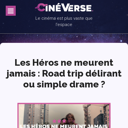
Skip
to
content
Le cinéma est plus vaste que
l'espace
Les Héros ne meurent
jamais : Road trip délirant
ou simple drame ?