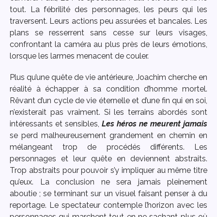
tout. La fébrilité des personnages, les peurs qui les
traversent. Leurs actions peu assurées et bancales. Les
plans se resserrent sans cesse sur leurs visages,
confrontant la caméra au plus près de leurs émotions,
lorsque les larmes menacent de couler.
Plus qu’une quête de vie antérieure, Joachim cherche en
réalité à échapper à sa condition d’homme mortel.
Rêvant d’un cycle de vie éternelle et d’une fin qui en soi,
n’existerait pas vraiment. Si les terrains abordés sont
intéressants et sensibles,
Les héros ne meurent jamais
se perd malheureusement grandement en chemin en
mélangeant trop de procédés différents. Les
personnages et leur quête en deviennent abstraits.
Trop abstraits pour pouvoir s’y impliquer au même titre
qu’eux. La conclusion ne sera jamais pleinement
aboutie ; se terminant sur un visuel faisant penser à du
reportage. Le spectateur contemple l’horizon avec les
personnages qui marchent tout en ne sachant plus où