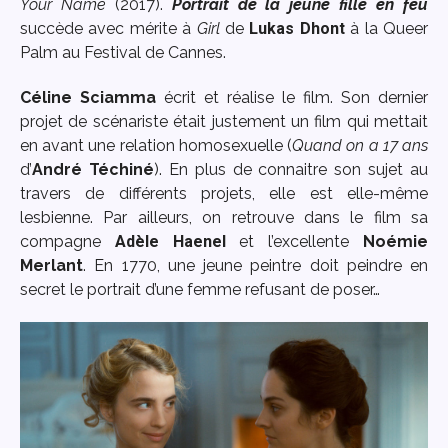
Your Name
(2017).
Portrait de la jeune fille en feu
succède avec mérite à
Girl
de
Lukas Dhont
à la Queer
Palm au Festival de Cannes.
Céline Sciamma
écrit et réalise le film. Son dernier
projet de scénariste était justement un film qui mettait
en avant une relation homosexuelle (
Quand on a 17 ans
d’
André Téchiné
). En plus de connaitre son sujet au
travers de différents projets, elle est elle-même
lesbienne. Par ailleurs, on retrouve dans le film sa
compagne
Adèle Haenel
et l’excellente
Noémie
Merlant
. En 1770, une jeune peintre doit peindre en
secret le portrait d’une femme refusant de poser…