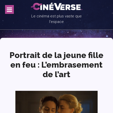
Skip
to
content
Le cinéma est plus vaste que
l'espace
Portrait de la jeune fille
en feu : L’embrasement
de l’art