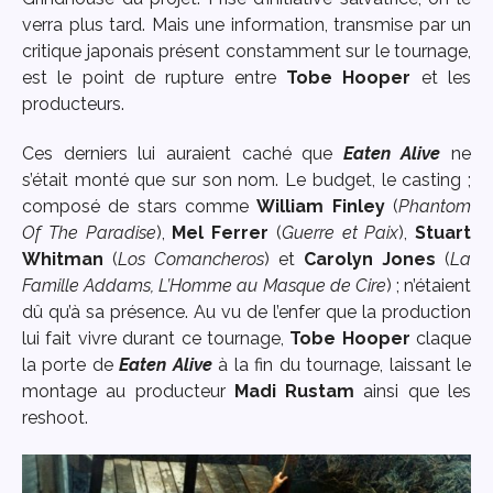
verra plus tard. Mais une information, transmise par un
critique japonais présent constamment sur le tournage,
est le point de rupture entre
Tobe Hooper
et les
producteurs.
Ces derniers lui auraient caché que
Eaten Alive
ne
s’était monté que sur son nom. Le budget, le casting ;
composé de stars comme
William Finley
(
Phantom
Of The Paradise
),
Mel Ferrer
(
Guerre et Paix
),
Stuart
Whitman
(
Los Comancheros
) et
Carolyn Jones
(
La
Famille Addams, L’Homme au Masque de Cire
) ; n’étaient
dû qu’à sa présence. Au vu de l’enfer que la production
lui fait vivre durant ce tournage,
Tobe Hooper
claque
la porte de
Eaten Alive
à la fin du tournage, laissant le
montage au producteur
Madi Rustam
ainsi que les
reshoot.