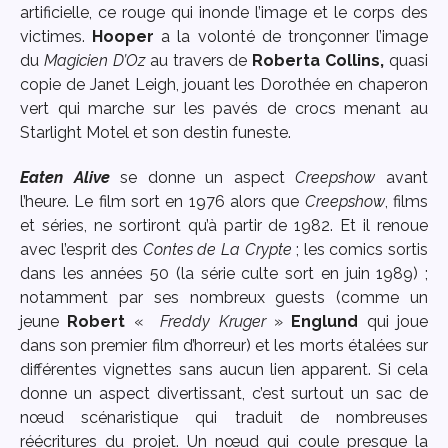
artificielle, ce rouge qui inonde l’image et le corps des
victimes.
Hooper
a la volonté de tronçonner l’image
du
Magicien D’Oz
au travers de
Roberta Collins,
quasi
copie de Janet Leigh, jouant les Dorothée en chaperon
vert qui marche sur les pavés de crocs menant au
Starlight Motel et son destin funeste.
Eaten Alive
se donne un aspect
Creepshow
avant
l’heure. Le film sort en 1976 alors que
Creepshow
, films
et séries, ne sortiront qu’à partir de 1982. Et il renoue
avec l’esprit des
Contes de La Crypte
; les comics sortis
dans les années 50 (la série culte sort en juin 1989) ;
notamment par ses nombreux guests (comme un
jeune
Robert
«
Freddy Kruger
»
Englund
qui joue
dans son premier film d’horreur) et les morts étalées sur
différentes vignettes sans aucun lien apparent. Si cela
donne un aspect divertissant, c’est surtout un sac de
nœud scénaristique qui traduit de nombreuses
réécritures du projet. Un nœud qui coule presque la