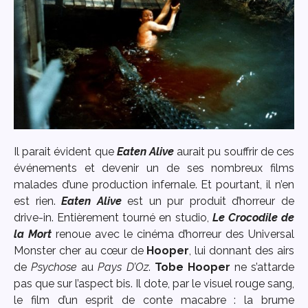
Il parait évident que
Eaten Alive
aurait pu souffrir de ces
événements et devenir un de ses nombreux films
malades d’une production infernale. Et pourtant, il n’en
est rien.
Eaten Alive
est un pur produit d’horreur de
drive-in. Entièrement tourné en studio,
Le Crocodile de
la Mort
renoue avec le cinéma d’horreur des Universal
Monster cher au cœur de
Hooper
, lui donnant des airs
de
Psychose
au
Pays D’Oz
.
Tobe Hooper
ne s’attarde
pas que sur l’aspect bis. Il dote, par le visuel rouge sang,
le film d’un esprit de conte macabre : la brume