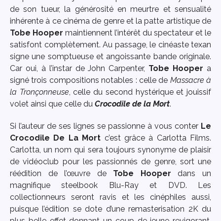
de son tueur, la générosité en meurtre et sensualité
inhérente à ce cinéma de genre et la patte artistique de
Tobe Hooper
maintiennent l’intérêt du spectateur et le
satisfont complètement. Au passage, le cinéaste texan
signe une somptueuse et angoissante bande originale.
Car oui, à l’instar de John Carpenter,
Tobe Hooper
a
signé trois compositions notables : celle de
Massacre à
la Tronçonneuse
, celle du second hystérique et jouissif
volet ainsi que celle du
Crocodile de la Mort
.
Si l’auteur de ses lignes se passionne à vous conter
Le
Crocodile De La Mort
c’est grâce à Carlotta Films.
Carlotta, un nom qui sera toujours synonyme de plaisir
de vidéoclub pour les passionnés de genre, sort une
réédition de l’œuvre de
Tobe Hooper
dans un
magnifique steelbook Blu-Ray et DVD. Les
collectionneurs seront ravis et les cinéphiles aussi,
puisque l’édition se dote d’une remasterisation 2K du
plus belle effet donnant un coup de jeune revigorant.