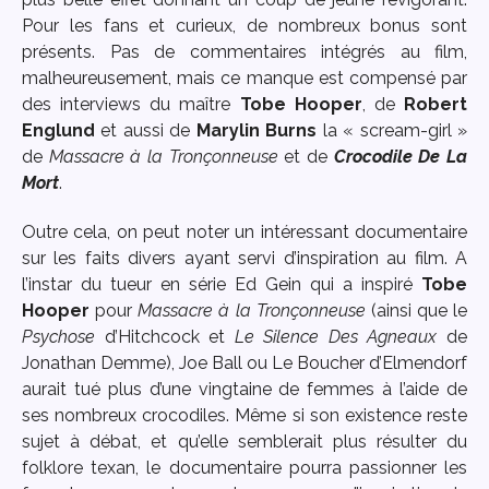
Pour les fans et curieux, de nombreux bonus sont
présents. Pas de commentaires intégrés au film,
malheureusement, mais ce manque est compensé par
des interviews du maître
Tobe Hooper
, de
Robert
Englund
et aussi de
Marylin Burns
la « scream-girl »
de
Massacre à la Tronçonneuse
et de
Crocodile De La
Mort
.
Outre cela, on peut noter un intéressant documentaire
sur les faits divers ayant servi d’inspiration au film. A
l’instar du tueur en série Ed Gein qui a inspiré
Tobe
Hooper
pour
Massacre à la Tronçonneuse
(ainsi que le
Psychose
d’Hitchcock et
Le Silence Des Agneaux
de
Jonathan Demme), Joe Ball ou Le Boucher d’Elmendorf
aurait tué plus d’une vingtaine de femmes à l’aide de
ses nombreux crocodiles. Même si son existence reste
sujet à débat, et qu’elle semblerait plus résulter du
folklore texan, le documentaire pourra passionner les