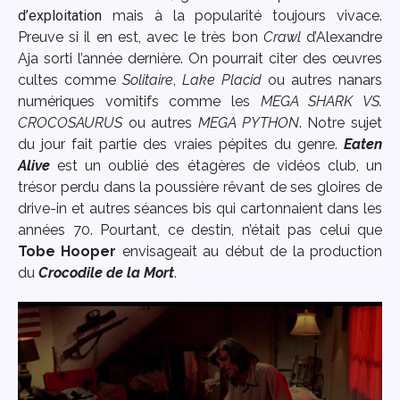
d’exploitation
mais à la popularité toujours vivace.
Preuve si il en est, avec le très bon
Crawl
d’Alexandre
Aja sorti l’année dernière. On pourrait citer des œuvres
cultes comme
Solitaire
,
Lake Placid
ou autres nanars
numériques vomitifs comme les
MEGA SHARK VS.
CROCOSAURUS
ou autres
MEGA PYTHON
. Notre sujet
du jour fait partie des vraies pépites du genre.
Eaten
Alive
est un oublié des étagères de vidéos club, un
trésor perdu dans la poussière rêvant de ses gloires de
drive-in et autres séances bis qui cartonnaient dans les
années 70. Pourtant, ce destin, n’était pas celui que
Tobe Hooper
envisageait au début de la production
du
Crocodile de la Mort
.