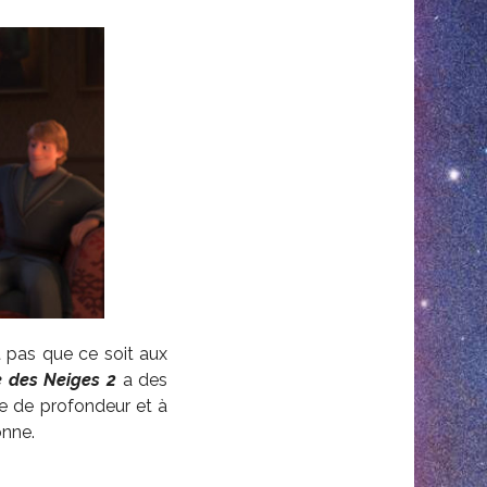
t pas que ce soit aux
e des Neiges 2
a des
e de profondeur et à
onne.