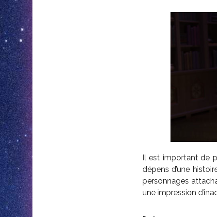
Il est important de 
dépens d’une histoir
personnages attacha
une impression d’inac