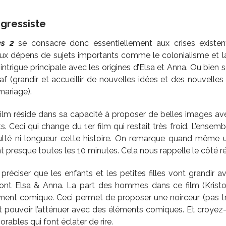
gressiste
es 2
se consacre donc essentiellement aux crises existenti
ux dépens de sujets importants comme le colonialisme et la
intrigue principale avec les origines d’Elsa et Anna. Ou bien 
f (grandir et accueillir de nouvelles idées et des nouvelles 
ariage).
film réside dans sa capacité à proposer de belles images av
. Ceci qui change du 1er film qui restait très froid. L’ensem
iculté ni longueur cette histoire. On remarque quand même 
t presque toutes les 10 minutes. Cela nous rappelle le côté r
réciser que les enfants et les petites filles vont grandir
sont Elsa & Anna. La part des hommes dans ce film (Kristo
lement comique. Ceci permet de proposer une noirceur (pas
t pouvoir l’atténuer avec des éléments comiques. Et croyez-n
ables qui font éclater de rire.