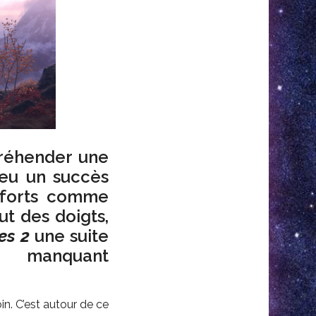
ppréhender une
a eu un succès
 forts comme
ut des doigts,
es 2
une suite
 manquant
in. C’est autour de ce