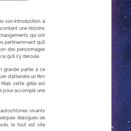
ès son introduction, à
acontent une histoire,
s changements qui ont
ns pertinemment qu’il
sition des personnages
e qu’il s’y déroule.
en grande partie à ce
loin d’attendre un film
. Mais cette grille est
me pour accomplir une
 autochtones vivants
quelques dialogues de
és, le tout est vite