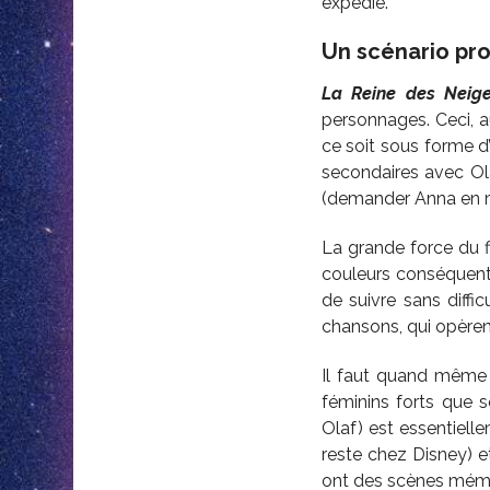
expédié.
Un scénario pro
La Reine des Neig
personnages. Ceci, a
ce soit sous forme d’
secondaires avec Ola
(demander Anna en m
La grande force du 
couleurs conséquents
de suivre sans diff
chansons, qui opèren
Il faut quand même p
féminins forts que 
Olaf) est essentiel
reste chez Disney) e
ont des scènes mémor