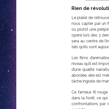
Rien de révolut
Le plaisir de retrouv
nous capter par un fl
ou plutôt une péripé
opéré lors des 3 der
sera au centre de l’i
tels qu’ils sont aujo
Les films d’animatio
niveau qu’il est impos
d’une qualité narrat
abordée, elle est mê
tâche ingrate de mani
Ce fameux fil rouge
dans la forêt, ce qu
confrontations par 