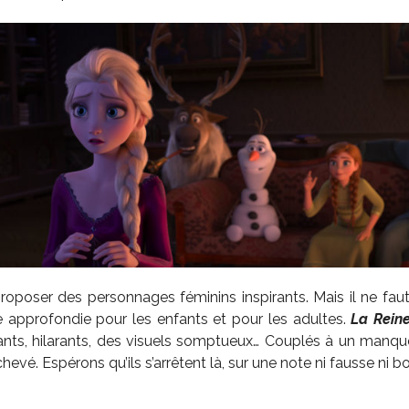
proposer des personnages féminins inspirants. Mais il ne fau
e approfondie pour les enfants et pour les adultes.
La Rein
nts, hilarants, des visuels somptueux… Couplés à un manqu
hevé. Espérons qu’ils s’arrêtent là, sur une note ni fausse ni b