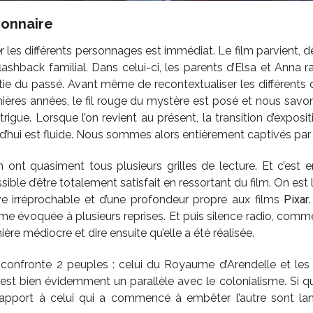
ionnaire
er les différents personnages est immédiat. Le film parvient, d
ashback familial. Dans celui-ci, les parents d’Elsa et Anna r
tie du passé. Avant même de recontextualiser les différent
nières années, le fil rouge du mystère est posé et nous savo
ntrigue. Lorsque l’on revient au présent, la transition d’expo
urd’hui est fluide. Nous sommes alors entièrement captivés par c
n ont quasiment tous plusieurs grilles de lecture. Et c’est 
sible d’être totalement satisfait en ressortant du film. On est 
ive irréprochable et d’une profondeur propre aux films
Pixar
me évoquée à plusieurs reprises. Et puis silence radio, com
ère médiocre et dire ensuite qu’elle a été réalisée.
 confronte 2 peuples : celui du Royaume d’Arendelle et les
i est bien évidemment un parallèle avec le colonialisme. Si 
rapport à celui qui a commencé à embêter l’autre sont lanc