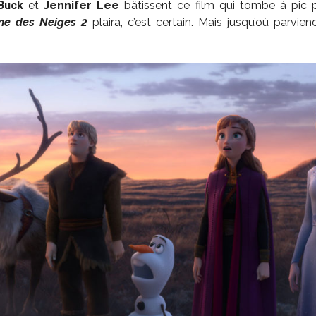
Buck
et
Jennifer Lee
bâtissent ce film qui tombe à pic 
ne des Neiges 2
plaira, c’est certain. Mais jusqu’où parvien