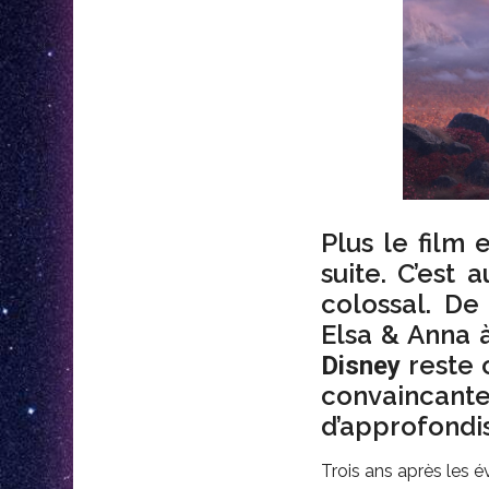
Plus le film 
suite. C’est 
colossal. D
Elsa & Anna à
reste c
Disney
convainc
d’approfond
Trois ans après les é