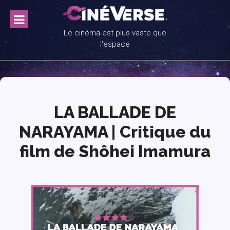
Skip
to
content
Le cinéma est plus vaste que
l'espace
LA BALLADE DE
NARAYAMA | Critique du
film de Shôhei Imamura