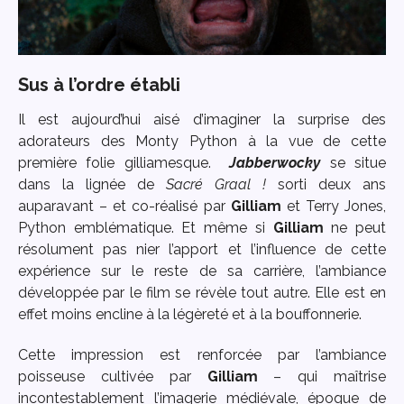
Sus à l’ordre établi
Il est aujourd’hui aisé d’imaginer la surprise des
adorateurs des Monty Python à la vue de cette
première folie gilliamesque.
Jabberwocky
se situe
dans la lignée de
Sacré Graal !
sorti deux ans
auparavant – et co-réalisé par
Gilliam
et Terry Jones,
Python emblématique. Et même si
Gilliam
ne peut
résolument pas nier l’apport et l’influence de cette
expérience sur le reste de sa carrière, l’ambiance
développée par le film se révèle tout autre. Elle est en
effet moins encline à la légèreté et à la bouffonnerie.
Cette impression est renforcée par l’ambiance
poisseuse cultivée par
Gilliam
– qui maîtrise
incontestablement l’imagerie médiévale, époque de