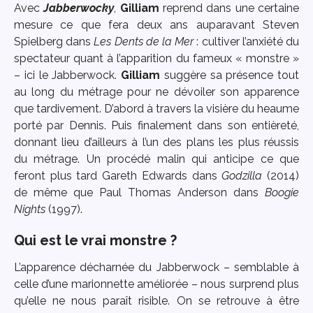
Avec
Jabberwocky
,
Gilliam
reprend dans une certaine
mesure ce que fera deux ans auparavant Steven
Spielberg dans
Les Dents de la Mer
: cultiver l’anxiété du
spectateur quant à l’apparition du fameux « monstre »
– ici le Jabberwock.
Gilliam
suggère sa présence tout
au long du métrage pour ne dévoiler son apparence
que tardivement. D’abord à travers la visière du heaume
porté par Dennis. Puis finalement dans son entièreté,
donnant lieu d’ailleurs à l’un des plans les plus réussis
du métrage. Un procédé malin qui anticipe ce que
feront plus tard Gareth Edwards dans
Godzilla
(2014)
de même que Paul Thomas Anderson dans
Boogie
Nights
(1997).
Qui est le vrai monstre ?
L’apparence décharnée du Jabberwock – semblable à
celle d’une marionnette améliorée – nous surprend plus
qu’elle ne nous paraît risible. On se retrouve à être