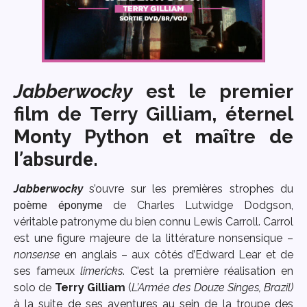
Jabberwocky
est le premier
film de
Terry Gilliam
, éternel
Monty Python et maître de
l’absurde
.
Jabberwocky
s’ouvre sur les premières strophes du
poème éponyme
de Charles Lutwidge Dodgson,
véritable patronyme du bien connu Lewis Carroll. Carrol
est une figure majeure de la littérature nonsensique –
nonsense
en anglais – aux côtés d’Edward Lear et de
ses fameux
limericks
. C’est la première réalisation en
solo de
Terry Gilliam
(
L’Armée des Douze Singes, Brazil)
à la suite de ses aventures au sein de la troupe des