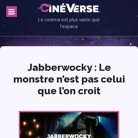
Skip
to
content
Le cinéma est plus vaste que
l'espace
Jabberwocky : Le
monstre n’est pas celui
que l’on croit