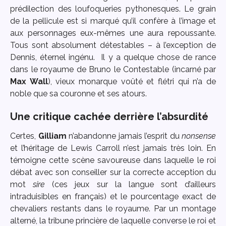
prédilection des loufoqueries pythonesques. Le grain
de la pellicule est si marqué qu’il confère à l’image et
aux personnages eux-mêmes une aura repoussante.
Tous sont absolument détestables – à l’exception de
Dennis, éternel ingénu. Il y a quelque chose de rance
dans le royaume de Bruno le Contestable (incarné par
Max Wall
), vieux monarque voûté et flétri qui n’a de
noble que sa couronne et ses atours.
Une critique cachée derrière l’absurdité
Certes,
Gilliam
n’abandonne jamais l’esprit du
nonsense
et l’héritage de Lewis Carroll n’est jamais très loin. En
témoigne cette scène savoureuse dans laquelle le roi
débat avec son conseiller sur la correcte acception du
mot
sire
(ces jeux sur la langue sont d’ailleurs
intraduisibles en français) et le pourcentage exact de
chevaliers restants dans le royaume. Par un montage
alterné, la tribune princière de laquelle converse le roi et