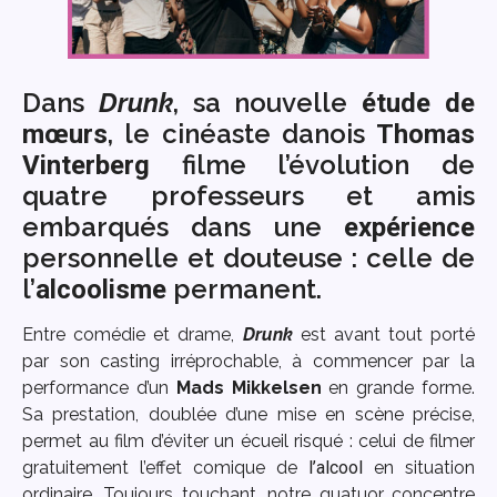
Dans
Drunk
, sa nouvelle
étude de
, le cinéaste danois
mœurs
Thomas
filme l’évolution de
Vinterberg
quatre professeurs et amis
embarqués dans une
expérience
personnelle et douteuse : celle de
l’
permanent.
alcoolisme
Entre comédie et drame,
Drunk
est avant tout porté
par son casting irréprochable, à commencer par la
performance d’un
Mads
Mikkelsen
en grande forme.
Sa prestation, doublée d’une mise en scène précise,
permet au film d’éviter un écueil risqué : celui de filmer
gratuitement l’effet comique de
l’alcool
en situation
ordinaire. Toujours touchant, notre quatuor concentre