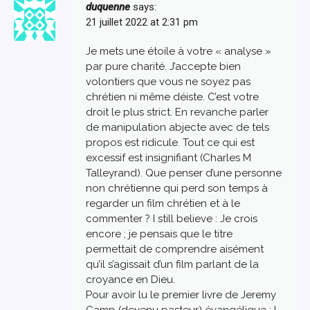
duquenne
says:
21 juillet 2022 at 2:31 pm
Je mets une étoile à votre « analyse »
par pure charité. J’accepte bien
volontiers que vous ne soyez pas
chrétien ni même déiste. C’est votre
droit le plus strict. En revanche parler
de manipulation abjecte avec de tels
propos est ridicule. Tout ce qui est
excessif est insignifiant (Charles M
Talleyrand). Que penser d’une personne
non chrétienne qui perd son temps à
regarder un film chrétien et à le
commenter ? I still believe : Je crois
encore ; je pensais que le titre
permettait de comprendre aisément
qu’il s’agissait d’un film parlant de la
croyance en Dieu.
Pour avoir lu le premier livre de Jeremy
Camp (devenu pasteur) évangélique : I