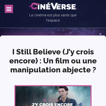
Skip
to
content
Le cinéma est plus vaste que
l'espace
I Still Believe (J’y crois
encore) : Un film ou une
manipulation abjecte ?