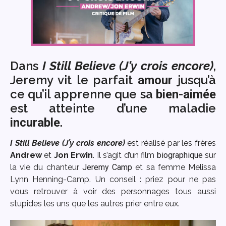
Dans
I Still Believe (J’y crois encore)
,
Jeremy vit le parfait
jusqu’à
amour
ce qu’il apprenne que sa
bien-aimée
est atteinte d’une maladie
.
incurable
I Still Believe (J’y crois encore)
est réalisé par les frères
Andrew
et
Jon Erwin
. Il s’agit d’un film
biographique
sur
la vie du chanteur
Jeremy Camp
et sa femme Melissa
Lynn Henning-Camp. Un conseil : priez pour ne pas
vous retrouver à voir des personnages tous aussi
stupides les uns que les autres prier entre eux.