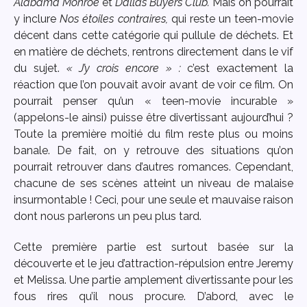
Alabama Monroe
et
Dallas Buyers Club.
Mais on pourrait
y inclure
Nos étoiles contraires,
qui reste un teen-movie
décent dans cette catégorie qui pullule de déchets. Et
en matière de déchets, rentrons directement dans le vif
du sujet.
« J’y crois encore » :
c’est exactement la
réaction que l’on pouvait avoir avant de voir ce film. On
pourrait penser qu’un « teen-movie incurable »
(appelons-le ainsi) puisse être divertissant aujourd’hui ?
Toute la première moitié du film reste plus ou moins
banale. De fait, on y retrouve des situations qu’on
pourrait retrouver dans d’autres romances. Cependant,
chacune de ses scènes atteint un niveau de malaise
insurmontable ! Ceci, pour une seule et mauvaise raison
dont nous parlerons un peu plus tard.
Cette première partie est surtout basée sur la
découverte et le jeu d’attraction-répulsion entre Jeremy
et Melissa. Une partie amplement divertissante pour les
fous rires qu’il nous procure. D’abord, avec le